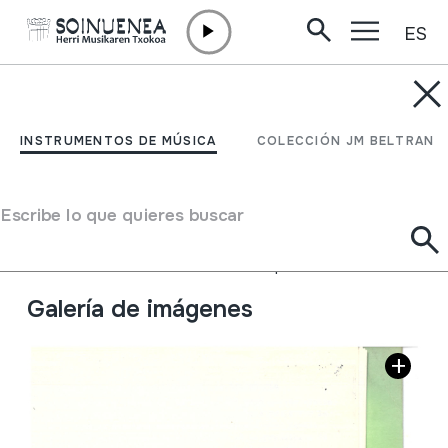
ES
Ir directamente al contenido
JM BARRENETXEA
Mari Tere ( karpeta
INSTRUMENTOS DE MÚSICA
COLECCIÓN JM BELTRAN
berdea)
Escribe lo que quieres buscar
Tipo de colección
Besteak
Origen
EUROPA
->
EUSKAL HERRIA
Situación:
28 Bodas.Toberak.Txalaparta
Galería de imágenes