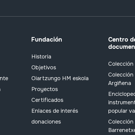
Fundación
Centro d
documen
Historia
Colección
Objetivos
Colección 
ante
Oiartzungo HM eskola
Argiñena
a
Proyectos
Encicloped
Certificados
instrument
Enlaces de interés
popular v
donaciones
Colección
Barrenetx