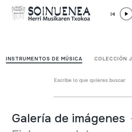
Ir directamente al contenido
JM BARRENETXEA
Historia 16 eta prentsa zat
INSTRUMENTOS DE MÚSICA
COLECCIÓN 
Tipo de colección
Besteak
Origen
EUROPA
->
ESPAINIA
Escribe lo que quieres buscar
EUROPA
->
EUSKAL HERRIA
Situación:
42. Celtas/ Iberos etc. etc,
Galería de imágenes