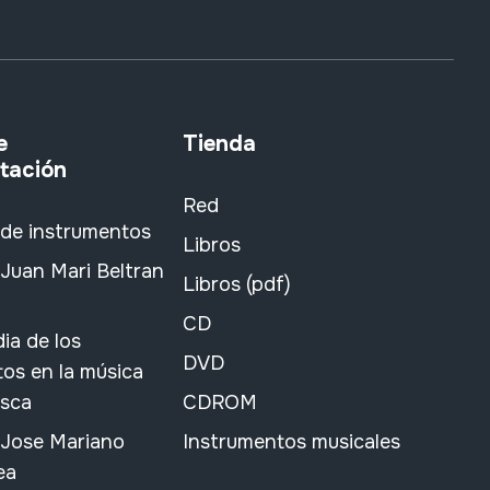
e
Tienda
tación
Red
 de instrumentos
Libros
Juan Mari Beltran
Libros (pdf)
CD
ia de los
DVD
os en la música
asca
CDROM
 Jose Mariano
Instrumentos musicales
ea