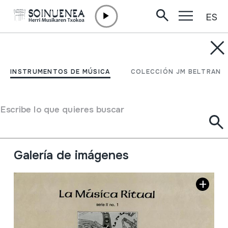
ES
Ir directamente al contenido
INSTRUMENTOS DE MÚSICA
LA MÚSICA RITUAL; El
INSTRUMENTOS DE MÚSICA
COLECCIÓN JM BELTRAN
costumbre; Sones de
Flor
Escribe lo que quieres buscar
Autor
Hainbat emaile
Galería de imágenes