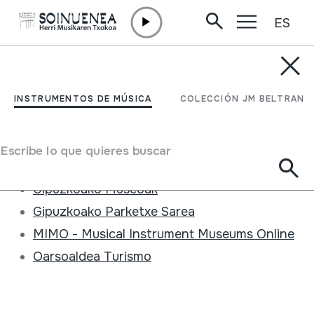
ES
Ir directamente al contenido
FUNDACIÓN /
ENLACES DE INTERÉS
Enlaces de interés
INSTRUMENTOS DE MÚSICA
COLECCIÓN JM BELTRAN
Enlaces de interés
Eresbil
Escribe lo que quieres buscar
EMSIME (Soinuenea bilduma)
Gipuzkoako Museoak
Gipuzkoako Parketxe Sarea
MIMO - Musical Instrument Museums Online
Oarsoaldea Turismo