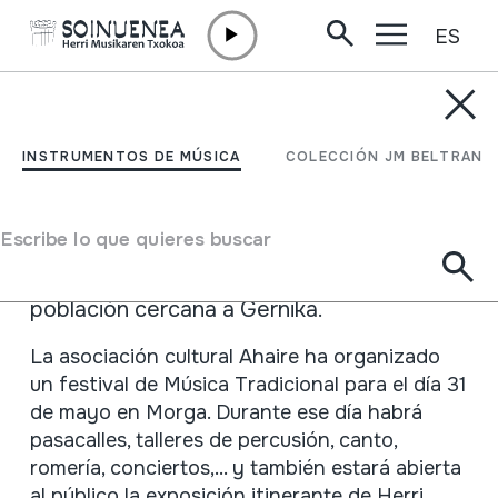
ES
Ir directamente al contenido
ACTUALIDAD /
EXPOSICIÓN ITINERANTE
En Morga, Vizcaya
INSTRUMENTOS DE MÚSICA
COLECCIÓN JM BELTRAN
29 Mayo 2008 - 31 Mayo 2008
Escribe lo que quieres buscar
El último fin de semana de mayo la
exposición se podrá ver en Morga,
población cercana a Gernika.
Descripción
La asociación cultural Ahaire ha organizado
un festival de Música Tradicional para el día 31
de mayo en Morga. Durante ese día habrá
pasacalles, talleres de percusión, canto,
romería, conciertos,... y también estará abierta
al público la exposición itinerante de Herri