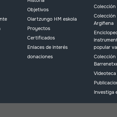
Historia
Colección
Objetivos
Colección 
ante
Oiartzungo HM eskola
Argiñena
a
Proyectos
Encicloped
Certificados
instrument
Enlaces de interés
popular v
donaciones
Colección
Barrenetx
Videoteca
Publicacio
Investiga