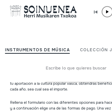
Ir directamente al contenido
DONACIÓN
Haz una donación
INSTRUMENTOS DE MÚSICA
COLECCIÓN 
Puedes apoyar el proyecto social y cultural de Soinuenea 
través del mecenazgo. Las aportaciones individuales contri
Escribe lo que quieres buscar
documentación y a la difusión de la música tradicional, y s
complementadas con las aportaciones de las instituciones
tu aportación a la cultura popular vasca, obtendrás benefic
cada año, sea cual sea el importe.
Rellena el formulario con las diferentes opciones para hac
y a continuación elige una de las formas de pago. Una vez 