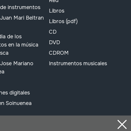
Red
 de instrumentos
Libros
Juan Mari Beltran
Libros (pdf)
CD
ia de los
DVD
os en la música
asca
CDROM
 Jose Mariano
Instrumentos musicales
ea
nes digitales
 en Soinuenea