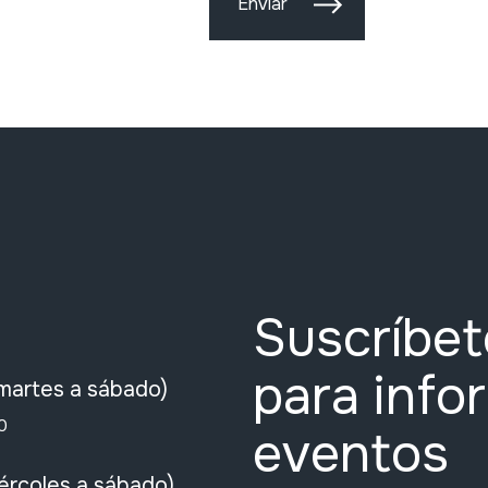
Enviar
Suscríbet
para info
martes a sábado)
0
eventos
ércoles a sábado)