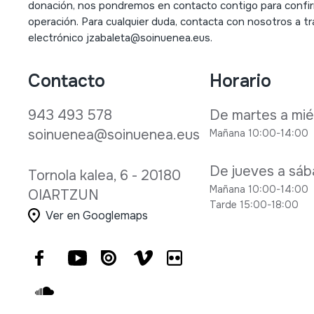
donación, nos pondremos en contacto contigo para confir
operación. Para cualquier duda, contacta con nosotros a tr
electrónico jzabaleta
@
soinuenea.eus.
Contacto
Horario
943 493 578
De martes a mié
soinuenea@soinuenea.eus
Mañana 10:00-14:00
De jueves a sá
Tornola kalea, 6 - 20180
Mañana 10:00-14:00
OIARTZUN
Tarde 15:00-18:00
Ver en Googlemaps
Facebook
Youtube
Issuu
Vimeo
Flickr
SoundCloud