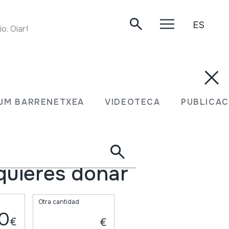
ES
. Oiartzun, 1999.
encia
JM BARRENETXEA
VIDEOTECA
PUBLICAC
z al año
quieres donar
Otra cantidad
0
€
€