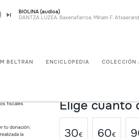
BIOLINA (audioa)
DANTZA LUZEA. Baxenafarroa. Miriam F. Atxaerandio
Elige la frecu
JM BELTRAN
ENCICLOPEDIA
COLECCIÓN 
Donación puntual
Una ve
Fundazioa a
buirán a la
e verán
 públicas. Con
Elige cuánto 
ios fiscales
er tu donación,
30
60
9
€
€
realizada la