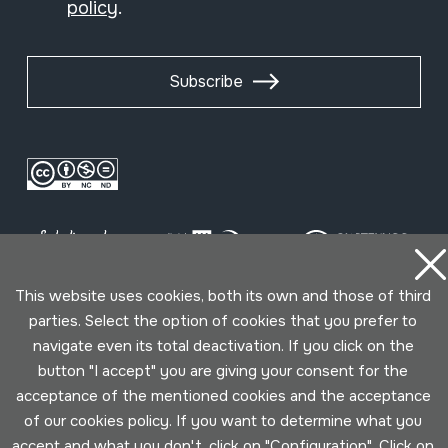
policy
.
Subscribe
This website uses cookies, both its own and those of third
parties. Select the option of cookies that you prefer to
Conditions for use
Privacy policy
Cookies policy
navigate even its total deactivation. If you click on the
button "I accept" you are giving your consent for the
Developed by Lotura
acceptance of the mentioned cookies and the acceptance
of our cookies policy. If you want to determine what you
accept and what you don't, click on "Configuration". Click on