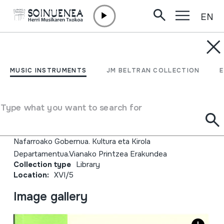
EN
Skip to content
JM BELTRAN ARGIÑENA
Cuadernos de Etnología
MUSIC INSTRUMENTS
JM BELTRAN COLLECTION
y Etnografía de Navarra.
97
Type what you want to search for
Author
Nafarroako Gobernua. Kultura eta Kirola
Departamentua.Vianako Printzea Erakundea
Collection type
Library
Location:
XVI/5
Image gallery