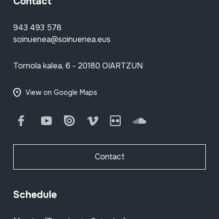
Contact
943 493 578
soinuenea@soinuenea.eus
Tornola kalea, 6 - 20180 OIARTZUN
View on Google Maps
Facebook
Youtube
Issuu
Vimeo
Flickr
SoundCloud
Contact
Schedule