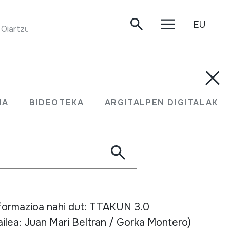
EU
REELS. Turlach (Alan Griffin). HM Udako kontzertua. Oiartzun, 2004-06-26.
MA
BIDEOTEKA
ARGITALPEN DIGITALAK