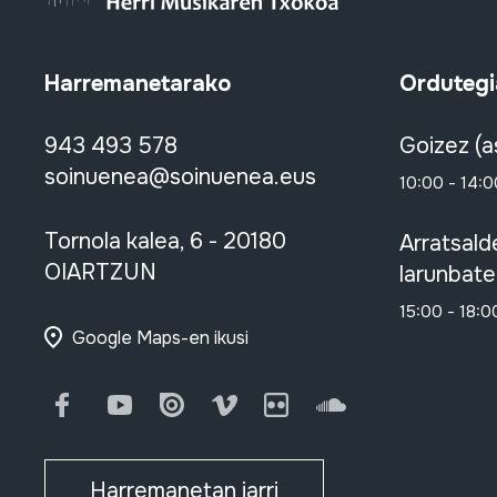
Harremanetarako
Ordutegi
943 493 578
Goizez (a
soinuenea@soinuenea.eus
10:00 - 14:0
Tornola kalea, 6 - 20180
Arratsald
OIARTZUN
larunbate
15:00 - 18:0
Google Maps-en ikusi
Facebook
Youtube
Issuu
Vimeo
Flickr
SoundCloud
Harremanetan jarri