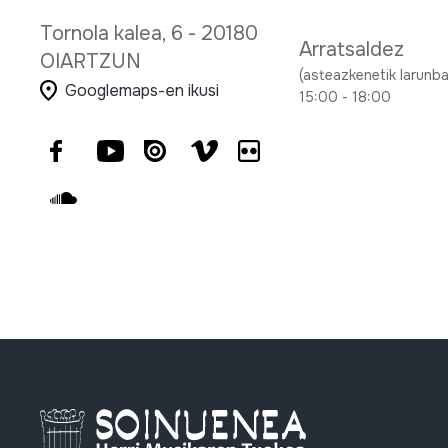
Tornola kalea, 6 - 20180
Arratsaldez
OIARTZUN
(asteazkenetik larunba
Googlemaps-en ikusi
15:00 - 18:00
Facebook
Youtube
Issuu
Vimeo
Flickr
SoundCloud