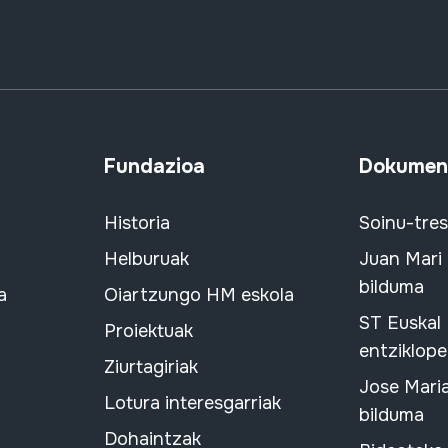
Fundazioa
Dokument
Historia
Soinu-tre
Helburuak
Juan Mari
bilduma
a
Oiartzungo HM eskola
ST Euskal
Proiektuak
entziklope
Ziurtagiriak
Jose Mari
Lotura interesgarriak
bilduma
Dohaintzak