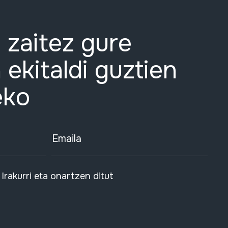
 zaitez gure
 ekitaldi guztien
eko
Emaila
Irakurri eta onartzen ditut