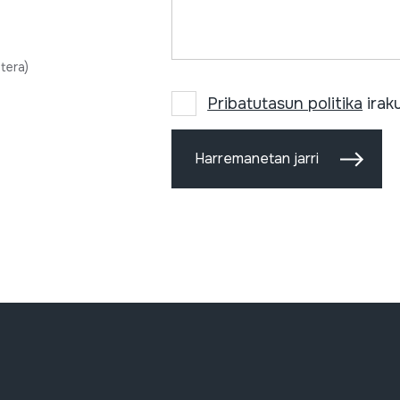
tera)
Pribatutasun politika
iraku
Harremanetan jarri