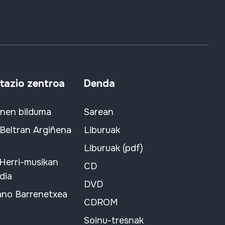
azio zentroa
Denda
snen bilduma
Sarean
 Beltran Argiñena
Liburuak
Liburuak (pdf)
 Herri-musikan
CD
dia
DVD
ano Barrenetxea
CDROM
Soinu-tresnak