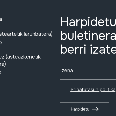
Harpidetu
a
buletinera
steartetik larunbatera)
0
berri izat
ez (asteazkenetik
ra)
Izena
0
Pribatutasun politika
Harpidetu