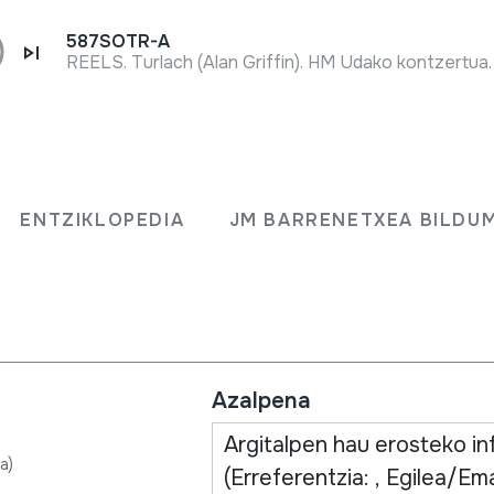
587SOTR-A
Izena
ko
ENTZIKLOPEDIA
JM BARRENETXEA BILDU
jasoko
Emaila
Azalpena
a)