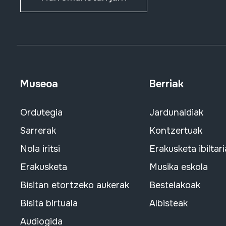
Museoa
Berriak
Ordutegia
Jardunaldiak
Sarrerak
Kontzertuak
Nola iritsi
Erakusketa ibiltari
Erakusketa
Musika eskola
Bisitan etortzeko aukerak
Bestelakoak
Bisita birtuala
Albisteak
Audiogida