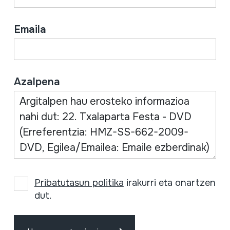
Emaila
Azalpena
Pribatutasun politika
irakurri eta onartzen
dut.