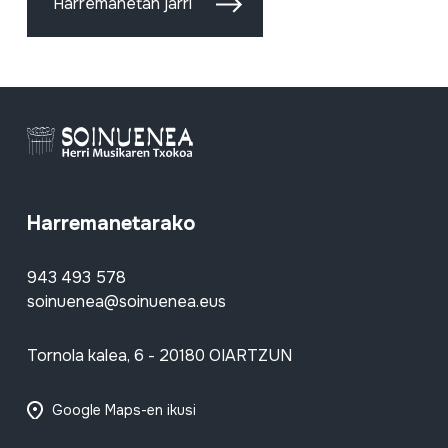
Harremanetan jarri
Harremanetarako
943 493 578
soinuenea@soinuenea.eus
Tornola kalea, 6 - 20180 OIARTZUN
Google Maps-en ikusi