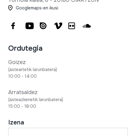
Tornola kalea, 6 - 20180 OIARTZUN
Googlemaps-en ikusi
Facebook
Youtube
Issuu
Vimeo
Flickr
SoundCloud
Ordutegia
Goizez
(asteartetik larunbatera)
10:00 - 14:00
Arratsaldez
(asteazkenetik larunbatera)
15:00 - 18:00
Izena