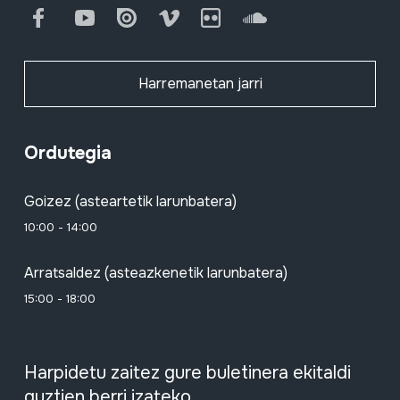
Facebook
Youtube
Issuu
Vimeo
Flickr
SoundCloud
Harremanetan jarri
Ordutegia
Goizez (asteartetik larunbatera)
10:00 - 14:00
Arratsaldez (asteazkenetik larunbatera)
15:00 - 18:00
Harpidetu zaitez gure buletinera ekitaldi
guztien berri izateko