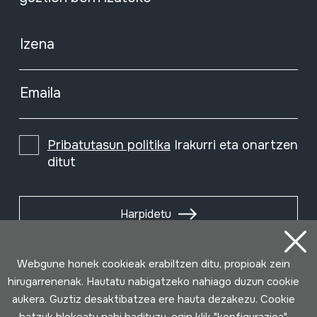
Izena
Emaila
Pribatutasun politika
Irakurri eta onartzen
ditut
Harpidetu
Webgune honek cookieak erabiltzen ditu, propioak zein
hirugarrenenak. Hautatu nabigatzeko nahiago duzun cookie
aukera. Guztiz desaktibatzea ere hauta dezakezu. Cookie