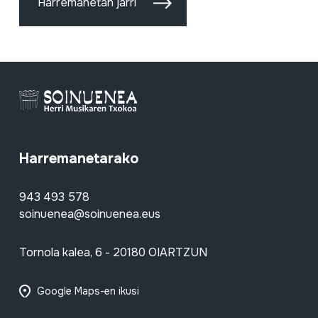
Harremanetan jarri
Harremanetarako
943 493 578
soinuenea@soinuenea.eus
Tornola kalea, 6 - 20180 OIARTZUN
Google Maps-en ikusi