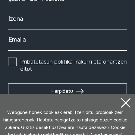
Izena
Emaila
Pribatutasun politika
Irakurri eta onartzen
ditut
Harpidetu
Webgune honek cookieak erabiltzen ditu, propioak zein
hirugarrenenak. Hautatu nabigatzeko nahiago duzun cookie
aukera. Guztiz desaktibatzea ere hauta dezakezu. Cookie