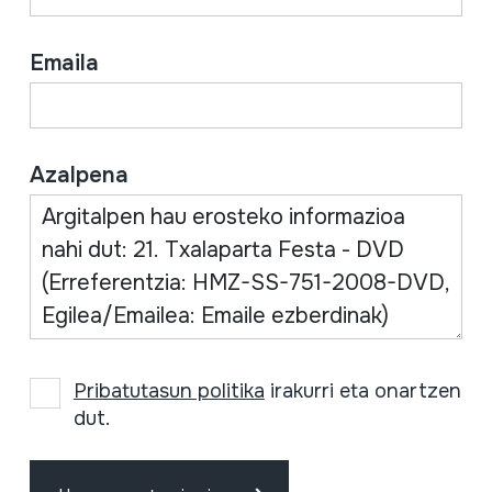
Emaila
Azalpena
Pribatutasun politika
irakurri eta onartzen
dut.