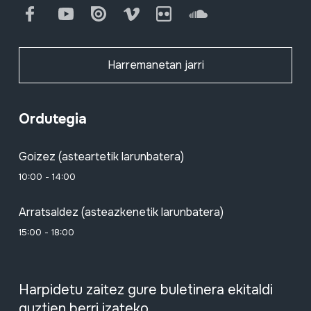
Facebook
Youtube
Issuu
Vimeo
Flickr
SoundCloud
Harremanetan jarri
Ordutegia
Goizez (asteartetik larunbatera)
10:00 - 14:00
Arratsaldez (asteazkenetik larunbatera)
15:00 - 18:00
Harpidetu zaitez gure buletinera ekitaldi
guztien berri izateko