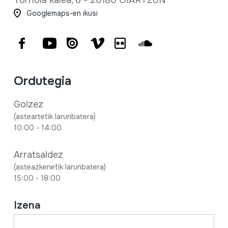
Tornola kalea, 6 - 20180 OIARTZUN
Googlemaps-en ikusi
Facebook
Youtube
Issuu
Vimeo
Flickr
SoundCloud
Ordutegia
Goizez
(asteartetik larunbatera)
10:00 - 14:00
Arratsaldez
(asteazkenetik larunbatera)
15:00 - 18:00
Izena