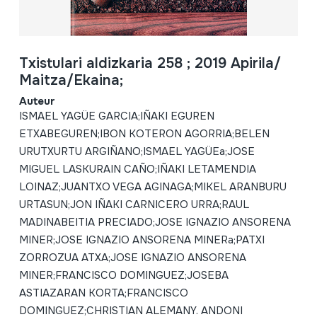
Txistulari aldizkaria 258 ; 2019 Apirila/
Maitza/Ekaina;
Auteur
ISMAEL YAGÜE GARCIA;IÑAKI EGUREN
ETXABEGUREN;IBON KOTERON AGORRIA;BELEN
URUTXURTU ARGIÑANO;ISMAEL YAGÜEa;JOSE
MIGUEL LASKURAIN CAÑO;IÑAKI LETAMENDIA
LOINAZ;JUANTXO VEGA AGINAGA;MIKEL ARANBURU
URTASUN;JON IÑAKI CARNICERO URRA;RAUL
MADINABEITIA PRECIADO;JOSE IGNAZIO ANSORENA
MINER;JOSE IGNAZIO ANSORENA MINERa;PATXI
ZORROZUA ATXA;JOSE IGNAZIO ANSORENA
MINER;FRANCISCO DOMINGUEZ;JOSEBA
ASTIAZARAN KORTA;FRANCISCO
DOMINGUEZ;CHRISTIAN ALEMANY. ANDONI