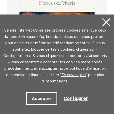
Ce site Internet utilise ses propres cookies ainsi que ceux
de tiers. Choisissez l’option de cookies que vous préférez
pour naviguer et même leur désactivation totale. Si vous
souhaitez bloquer certains cookies, cliquez sur «
Configuration ». Si vous cliquez sur le bouton « J’ai compris
» vous consentez à accepter les cookies mentionnés
précédemment, et à accepter notre politique d’utilisation
des cookies, cliquez sur le lien "
En savoir plus
" pour plus
d’informations.
Catalogo Monumental. Diocesis de
Vitoria. Las Riberas Alta y Baja del
Configurer
Accepter
Zadorra y el Oriente de Lantarón;
Auteur
Fernando Aranguiz Mingueza;Juan Carlos Elizalde