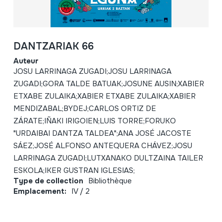
DANTZARIAK 66
Auteur
JOSU LARRINAGA ZUGADI;JOSU LARRINAGA
ZUGADI;GORA TALDE BATUAK;JOSUNE AUSIN;XABIER
ETXABE ZULAIKA;XABIER ETXABE ZULAIKA;XABIER
MENDIZABAL;BYDEJ;CARLOS ORTIZ DE
ZÁRATE;IÑAKI IRIGOIEN;LUIS TORRE;FORUKO
"URDAIBAI DANTZA TALDEA";ANA JOSÉ JACOSTE
SÁEZ;JOSÉ ALFONSO ANTEQUERA CHÁVEZ;JOSU
LARRINAGA ZUGADI;LUTXANAKO DULTZAINA TAILER
ESKOLA;IKER GUSTRAN IGLESIAS;
Type de collection
Bibliothèque
Emplacement:
IV / 2