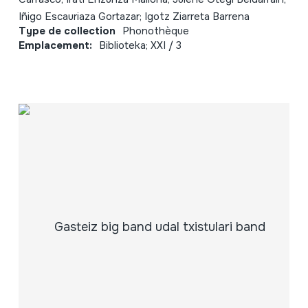
Iñigo Escauriaza Gortazar; Igotz Ziarreta Barrena
Type de collection
Phonothèque
Emplacement:
Biblioteka; XXI / 3