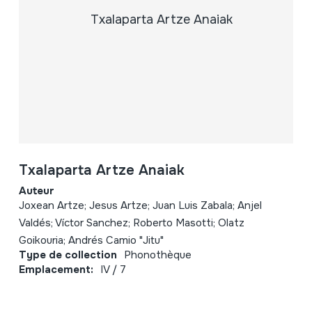
Txalaparta Artze Anaiak
Auteur
Joxean Artze; Jesus Artze; Juan Luis Zabala; Anjel
Valdés; Víctor Sanchez; Roberto Masotti; Olatz
Goikouria; Andrés Camio "Jitu"
Type de collection
Phonothèque
Emplacement:
IV / 7