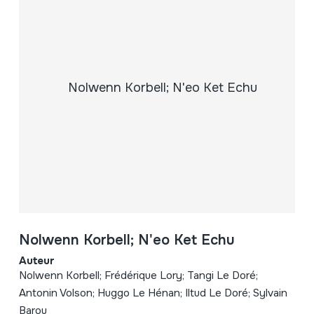
Nolwenn Korbell; N'eo Ket Echu
Auteur
Nolwenn Korbell; Frédérique Lory; Tangi Le Doré;
Antonin Volson; Huggo Le Hénan; Iltud Le Doré; Sylvain
Barou