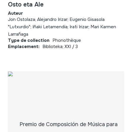
Osto eta Ale
Auteur
Jon Ostolaza; Alejandro Irizar; Eugenio Gisasola
"Lutxurdio"; Iñaki Letamendia; Irati Irizar; Mari Karmen
Larrañaga
Type de collection
Phonothèque
Emplacement:
Biblioteka; XXI / 3