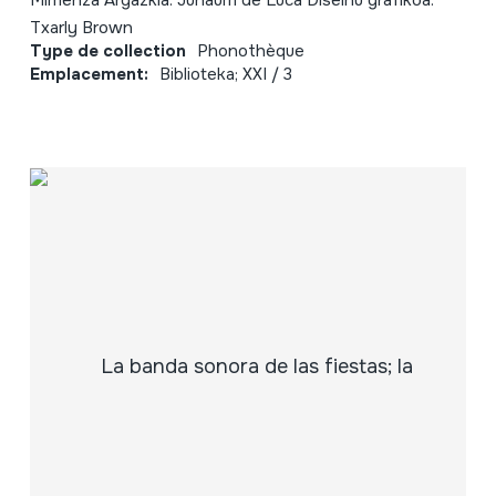
Mimenza Argazkia: Junaum de Luca Diseinu grafikoa:
Txarly Brown
Type de collection
Phonothèque
Emplacement:
Biblioteka; XXI / 3