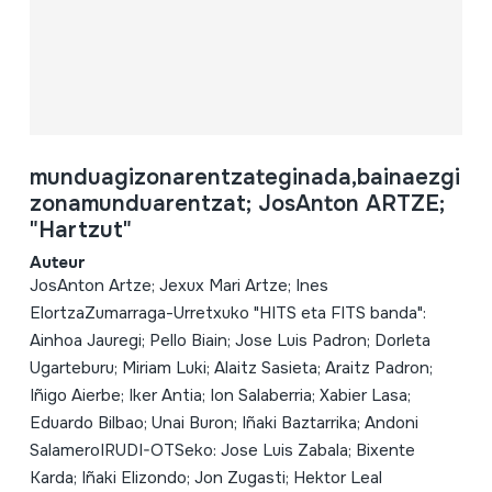
munduagizonarentzateginada,bainaezgi
zonamunduarentzat; JosAnton ARTZE;
"Hartzut"
Auteur
JosAnton Artze; Jexux Mari Artze; Ines
ElortzaZumarraga-Urretxuko "HITS eta FITS banda":
Ainhoa Jauregi; Pello Biain; Jose Luis Padron; Dorleta
Ugarteburu; Miriam Luki; Alaitz Sasieta; Araitz Padron;
Iñigo Aierbe; Iker Antia; Ion Salaberria; Xabier Lasa;
Eduardo Bilbao; Unai Buron; Iñaki Baztarrika; Andoni
SalameroIRUDI-OTSeko: Jose Luis Zabala; Bixente
Karda; Iñaki Elizondo; Jon Zugasti; Hektor Leal