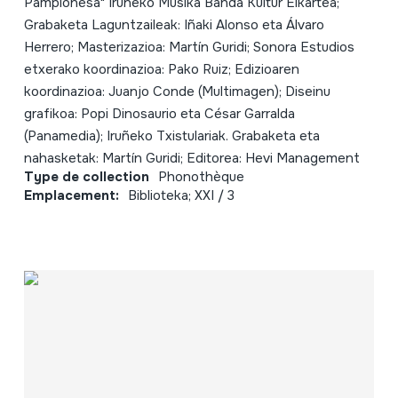
Pamplonesa" Iruñeko Musika Banda Kultur Elkartea;
Grabaketa Laguntzaileak: Iñaki Alonso eta Álvaro
Herrero; Masterizazioa: Martín Guridi; Sonora Estudios
etxerako koordinazioa: Pako Ruiz; Edizioaren
koordinazioa: Juanjo Conde (Multimagen); Diseinu
grafikoa: Popi Dinosaurio eta César Garralda
(Panamedia); Iruñeko Txistulariak. Grabaketa eta
nahasketak: Martín Guridi; Editorea: Hevi Management
Type de collection
Phonothèque
Emplacement:
Biblioteka; XXI / 3