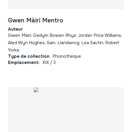
Gwen Màiri Mentro
Auteur
Gwen Màiri; Gwilym Bowen Rhys; Jordan Price Williams;
Aled Wyn Hughes; Sain, Llandwrog; Lea Sautin; Robert
Yorke
Type de collection
Phonothèque
Emplacement:
XIX / 3