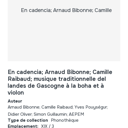
En cadencia; Arnaud Bibonne; Camille
Raibaud; musique traditionnelle del
landes de Gascogne à la boha et à
violon
Auteur
Arnaud Bibonne; Camille Raibaud; Yves Pouységur;
Didier Oliver; Simon Guillaumin; AEPEM
Type de collection
Phonothèque
Emplacement:
XIX / 3