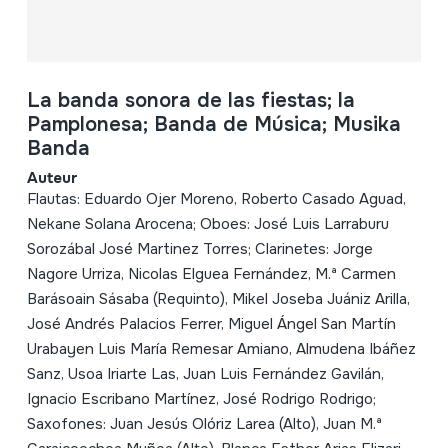
La banda sonora de las fiestas; la
Pamplonesa; Banda de Música; Musika
Banda
Auteur
Flautas: Eduardo Ojer Moreno, Roberto Casado Aguad,
Nekane Solana Arocena; Oboes: José Luis Larraburu
Sorozábal José Martinez Torres; Clarinetes: Jorge
Nagore Urriza, Nicolas Elguea Fernández, M.ª Carmen
Barásoain Sásaba (Requinto), Mikel Joseba Juániz Arilla,
José Andrés Palacios Ferrer, Miguel Ángel San Martín
Urabayen Luis María Remesar Amiano, Almudena Ibáñez
Sanz, Usoa Iriarte Las, Juan Luis Fernández Gavilán,
Ignacio Escribano Martínez, José Rodrigo Rodrigo;
Saxofones: Juan Jesús Olóriz Larea (Alto), Juan M.ª