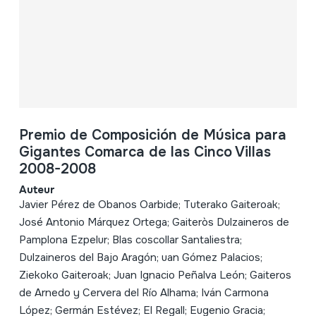
Premio de Composición de Música para
Gigantes Comarca de las Cinco Villas
2008-2008
Auteur
Javier Pérez de Obanos Oarbide; Tuterako Gaiteroak;
José Antonio Márquez Ortega; Gaiteròs Dulzaineros de
Pamplona Ezpelur; Blas coscollar Santaliestra;
Dulzaineros del Bajo Aragón; uan Gómez Palacios;
Ziekoko Gaiteroak; Juan Ignacio Peñalva León; Gaiteros
de Arnedo y Cervera del Río Alhama; Iván Carmona
López; Germán Estévez; El Regall; Eugenio Gracia;