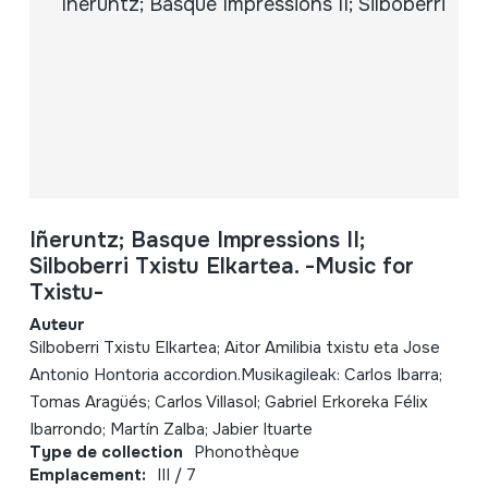
Iñeruntz; Basque Impressions II;
Silboberri Txistu Elkartea. -Music for
Txistu-
Auteur
Silboberri Txistu Elkartea; Aitor Amilibia txistu eta Jose
Antonio Hontoria accordion.Musikagileak: Carlos Ibarra;
Tomas Aragüés; Carlos Villasol; Gabriel Erkoreka Félix
Ibarrondo; Martín Zalba; Jabier Ituarte
Type de collection
Phonothèque
Emplacement:
III / 7