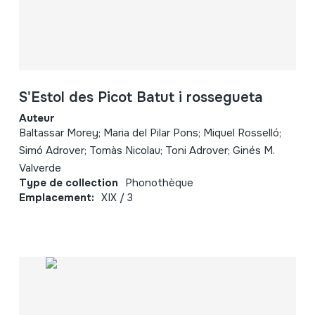
S'Estol des Picot Batut i rossegueta
Auteur
Baltassar Morey; Maria del Pilar Pons; Miquel Rosselló;
Simó Adrover; Tomàs Nicolau; Toni Adrover; Ginés M.
Valverde
Type de collection
Phonothèque
Emplacement:
XIX / 3