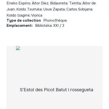
Eneko Espino; Aitor Díez; Bidaurreta; Txirrita; Aitor de
Juan; Koldo Txurruka; Usue Zapata; Carlos Subijana;
Koldo Izagirre; Viorica
Type de collection
Phonothèque
Emplacement:
Biblioteka; XXI / 3