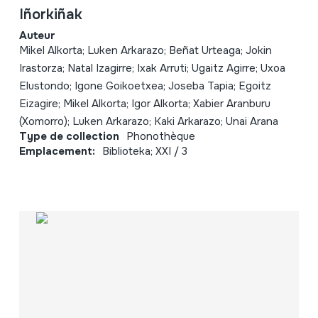
Iñorkiñak
Auteur
Mikel Alkorta; Luken Arkarazo; Beñat Urteaga; Jokin
Irastorza; Natal Izagirre; Ixak Arruti; Ugaitz Agirre; Uxoa
Elustondo; Igone Goikoetxea; Joseba Tapia; Egoitz
Eizagire; Mikel Alkorta; Igor Alkorta; Xabier Aranburu
(Xomorro); Luken Arkarazo; Kaki Arkarazo; Unai Arana
Type de collection
Phonothèque
Emplacement:
Biblioteka; XXI / 3