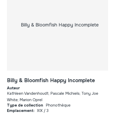
Billy & Bloomfish Happy Incomplete
Auteur
Kathleen Vandenhoudt; Pascale Michiels; Tony Joe
White; Marion Oprel
Type de collection
Phonothèque
Emplacement:
XIX / 3