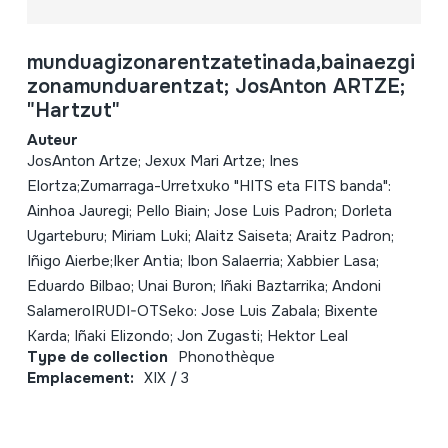
munduagizonarentzatetinada,bainaezgi
zonamunduarentzat; JosAnton ARTZE;
"Hartzut"
Auteur
JosAnton Artze; Jexux Mari Artze; Ines
Elortza;Zumarraga-Urretxuko "HITS eta FITS banda":
Ainhoa Jauregi; Pello Biain; Jose Luis Padron; Dorleta
Ugarteburu; Miriam Luki; Alaitz Saiseta; Araitz Padron;
Iñigo Aierbe;Iker Antia; Ibon Salaerria; Xabbier Lasa;
Eduardo Bilbao; Unai Buron; Iñaki Baztarrika; Andoni
SalameroIRUDI-OTSeko: Jose Luis Zabala; Bixente
Karda; Iñaki Elizondo; Jon Zugasti; Hektor Leal
Type de collection
Phonothèque
Emplacement:
XIX / 3