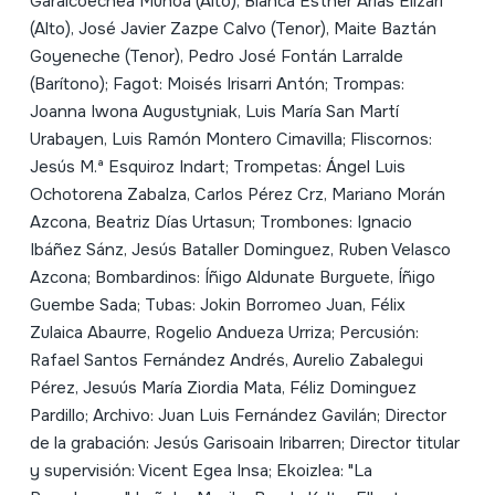
Garaicoechea Muñoa (Alto), Blanca Esther Arias Elizari
(Alto), José Javier Zazpe Calvo (Tenor), Maite Baztán
Goyeneche (Tenor), Pedro José Fontán Larralde
(Barítono); Fagot: Moisés Irisarri Antón; Trompas:
Joanna Iwona Augustyniak, Luis María San Martí
Urabayen, Luis Ramón Montero Cimavilla; Fliscornos:
Jesús M.ª Esquiroz Indart; Trompetas: Ángel Luis
Ochotorena Zabalza, Carlos Pérez Crz, Mariano Morán
Azcona, Beatriz Días Urtasun; Trombones: Ignacio
Ibáñez Sánz, Jesús Bataller Dominguez, Ruben Velasco
Azcona; Bombardinos: Íñigo Aldunate Burguete, Íñigo
Guembe Sada; Tubas: Jokin Borromeo Juan, Félix
Zulaica Abaurre, Rogelio Andueza Urriza; Percusión:
Rafael Santos Fernández Andrés, Aurelio Zabalegui
Pérez, Jesuús María Ziordia Mata, Féliz Dominguez
Pardillo; Archivo: Juan Luis Fernández Gavilán; Director
de la grabación: Jesús Garisoain Iribarren; Director titular
y supervisión: Vicent Egea Insa; Ekoizlea: "La