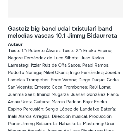
Gasteiz big band udal txistulari band
melodías vascas 10.1 Jimmy Bidaurreta
Auteur
Txistu 1.º: Roberto Álvarez Txistu 2.º: Eneko Espino;
Nagore Fernández de Luco Silbote: Juan Karlos
Larreategi; Itziar Ruiz de Oña Saxos: Paabl Ramos;
Rodolfo Noriega; Mikel Okariz; Iñigo Fernández; Joseba
Lamelas Trompetas: Eneo Varona; Diego Duque; Gorka
San Vicente; Ernesto Coca Trombones: Raúl Loma;
Juanma Sáez; Imanol Mugarza; Juanan González Piano:
Amaia Ureta Guitarra: Marcio Padoan Bajo: Eneko
Espino Percusión: Sergio López de Landatxe Batería:
Iñaki Alarcia Arreglos, Dirección musical, Producción,
Piano: Jimmy Bidaurreta. Nahasketa, Mastering: Unai