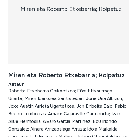
Miren eta Roberto Etxebarria; Kolpatuz
Auteur
Roberto Etxebarria Goikoetxea; Eñaut Itxaurraga
Uriarte; Miren Ibarluzea Santisteban; Jone Uria Albizuri;
Joxe Austin Arrieta Ugartetxea; Jon Enbeita Ealo; Pablo
Bueno Lumbreras; Amaiur Cajaraville Garmendia; Ivan
Allue Hermosila; Álvaro García Martínez; Edu Iriondo
Gonzalez; Ainara Arrizabalaga Arruza; Idoia Markaida
Carrasco; Irati Enzunza Mallona; Julene Otegi Beldarrain;