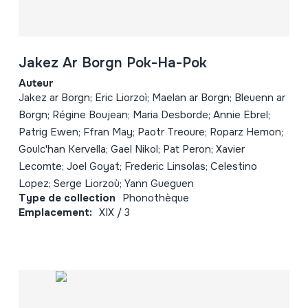
Jakez Ar Borgn Pok-Ha-Pok
Auteur
Jakez ar Borgn; Eric Liorzoì; Maelan ar Borgn; Bleuenn ar
Borgn; Régine Boujean; Maria Desborde; Annie Ebrel;
Patrig Ewen; Ffran May; Paotr Treoure; Roparz Hemon;
Goulc'han Kervella; Gael Nikol; Pat Peron; Xavier
Lecomte; Joel Goyat; Frederic Linsolas; Celestino
Lopez; Serge Liorzoù; Yann Gueguen
Type de collection
Phonothèque
Emplacement:
XIX / 3