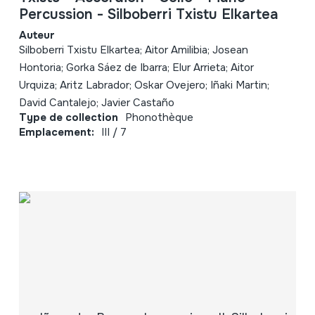
Percussion - Silboberri Txistu Elkartea
Auteur
Silboberri Txistu Elkartea; Aitor Amilibia; Josean
Hontoria; Gorka Sáez de Ibarra; Elur Arrieta; Aitor
Urquiza; Aritz Labrador; Oskar Ovejero; Iñaki Martin;
David Cantalejo; Javier Castaño
Type de collection
Phonothèque
Emplacement:
III / 7