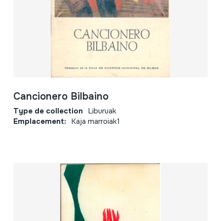
Cancionero Bilbaino
Type de collection
Liburuak
Emplacement:
Kaja marroiak1