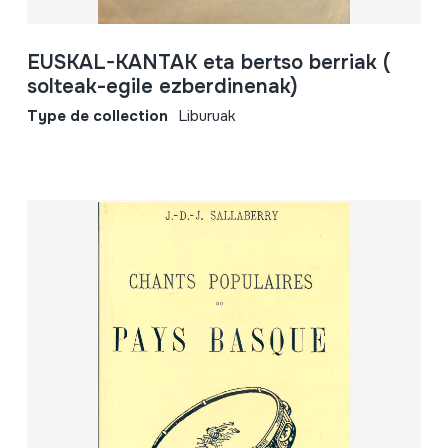
EUSKAL-KANTAK eta bertso berriak (
solteak-egile ezberdinenak)
Type de collection
Liburuak