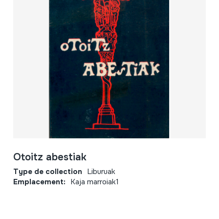
Otoitz abestiak
Type de collection
Liburuak
Emplacement:
Kaja marroiak1