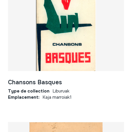
Chansons Basques
Type de collection
Liburuak
Emplacement:
Kaja marroiak1