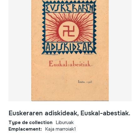
Euskeraren adiskideak, Euskal-abestiak.
Type de collection
Liburuak
Emplacement:
Kaja marroiak1