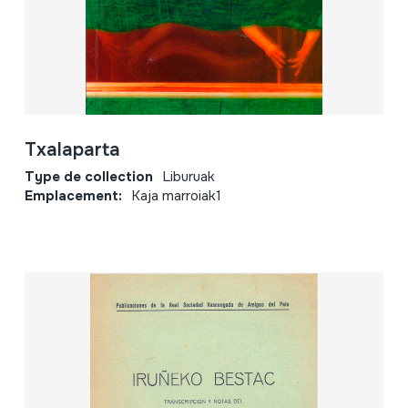
Txalaparta
Type de collection
Liburuak
Emplacement:
Kaja marroiak1