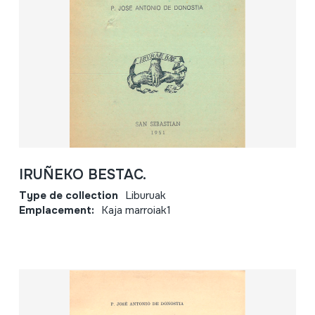
IRUÑEKO BESTAC.
Type de collection
Liburuak
Emplacement:
Kaja marroiak1