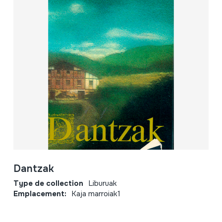
Dantzak
Type de collection
Liburuak
Emplacement:
Kaja marroiak1