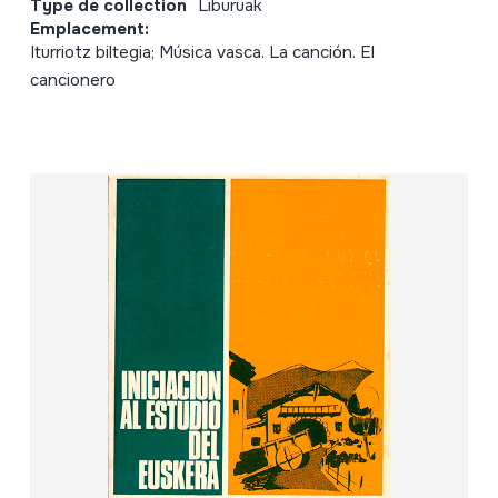
Type de collection
Liburuak
Emplacement:
Iturriotz biltegia; Música vasca. La canción. El
cancionero