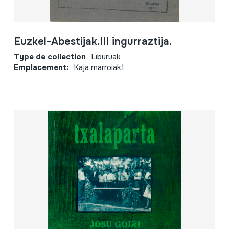
Euzkel-Abestijak.III ingurraztija.
Type de collection
Liburuak
Emplacement:
Kaja marroiak1