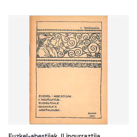
Euzkel-abestijak. II ingurraztija.