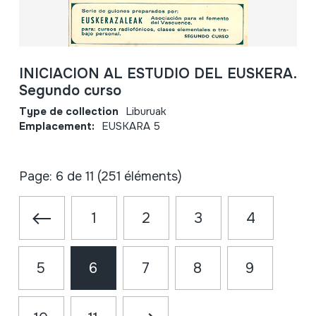
INICIACION AL ESTUDIO DEL EUSKERA.
Segundo curso
Type de collection
Liburuak
Emplacement:
EUSKARA 5
Page: 6 de 11 (251 éléments)
1
2
3
4
5
6
7
8
9