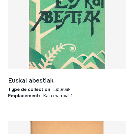
Euskal abestiak
Type de collection
Liburuak
Emplacement:
Kaja marroiak1