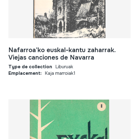
Nafarroa'ko euskal-kantu zaharrak.
Viejas canciones de Navarra
Type de collection
Liburuak
Emplacement:
Kaja marroiak1