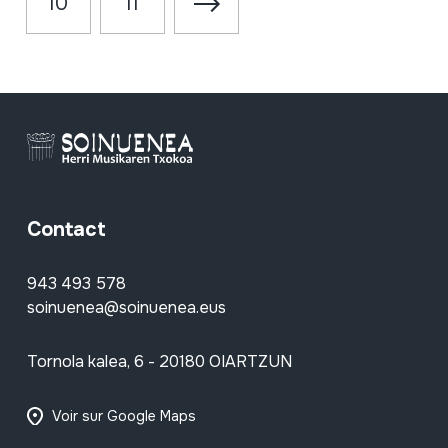
10
11
Contact
943 493 578
soinuenea@soinuenea.eus
Tornola kalea, 6 - 20180 OIARTZUN
Voir sur Google Maps