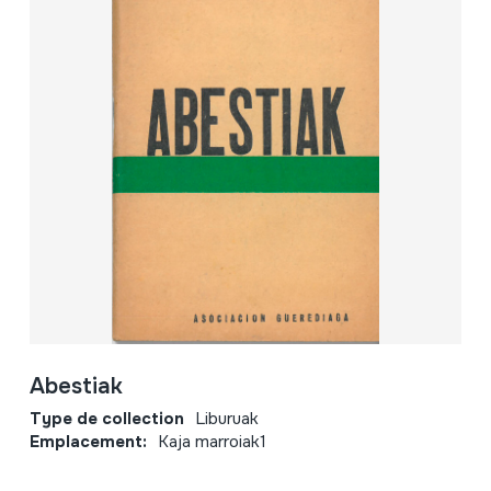
Abestiak
Type de collection
Liburuak
Emplacement:
Kaja marroiak1