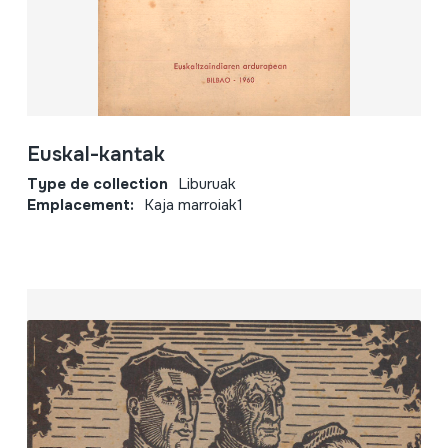
Euskal-kantak
Type de collection
Liburuak
Emplacement:
Kaja marroiak1