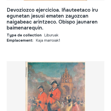
Devoziozco ejercicioa. Iñauteetaco iru
egunetan jesusi ematen zayozcan
naigabeac arintzeco. Obispo jaunaren
baimenarequin.
Type de collection
Liburuak
Emplacement:
Kaja marroiak1