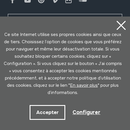
Contact
Ce site Internet utilise ses propres cookies ainsi que ceux
de tiers. Choisissez l’option de cookies que vous préférez
Horaire
pour naviguer et même leur désactivation totale. Si vous
souhaitez bloquer certains cookies, cliquez sur «
Matin (mardi à samedi)
Configuration ». Si vous cliquez sur le bouton « J’ai compris
10:00 - 14:00
» vous consentez à accepter les cookies mentionnés
précédemment, et à accepter notre politique d’utilisation
Après-midi (mercredi à samedi)
des cookies, cliquez sur le lien "
En savoir plus
" pour plus
15:00 - 18:00
d’informations.
Configurer
Accepter
Abonnez-vous à notre newsletter pour
être informé de toutes les événements