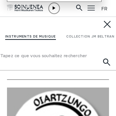
FR
Aller directement au contenu
ACTUALITÉ
École de musique
INSTRUMENTS DE MUSIQUE
COLLECTION JM BELTRAN
Rechercher
École de musique
Tapez ce que vous souhaitez rechercher
Voir
sur le calendrier