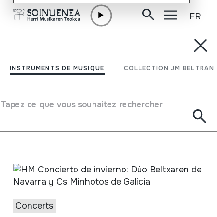
FR
Aller directement au contenu
ACTUALITÉ
Concerts
INSTRUMENTS DE MUSIQUE
COLLECTION JM BELTRAN
Rechercher
Concerts
Tapez ce que vous souhaitez rechercher
Voir
sur le calendrier
Concerts