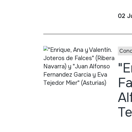
02 J
Conc
"E
Fa
Al
Te