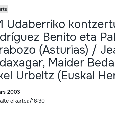
rts
 Udaberriko kontzertu
dríguez Benito eta P
rabozo (Asturias) / Je
daxagar, Maider Beda
kel Urbeltz (Euskal Her
rs 2003
alte elkartea/18:30