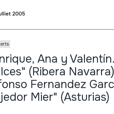
ulliet 2005
erts
nrique, Ana y Valentín
lces" (Ribera Navarra
fonso Fernandez Garc
jedor Mier" (Asturias)