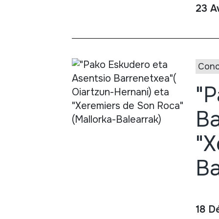
23 A
Conc
"P
Ba
"X
Ba
18 D