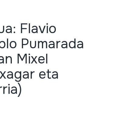
a: Flavio
ablo Pumarada
an Mixel
xagar eta
ria)