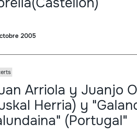
rella(Castellón)
ctobre 2005
erts
uan Arriola y Juanjo 
uskal Herria) y "Gala
lundaina" (Portugal"