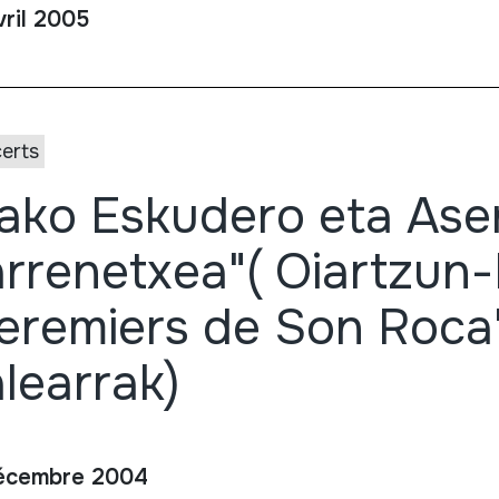
vril 2005
erts
ako Eskudero eta Ase
rrenetxea"( Oiartzun-
eremiers de Son Roca"
learrak)
écembre 2004