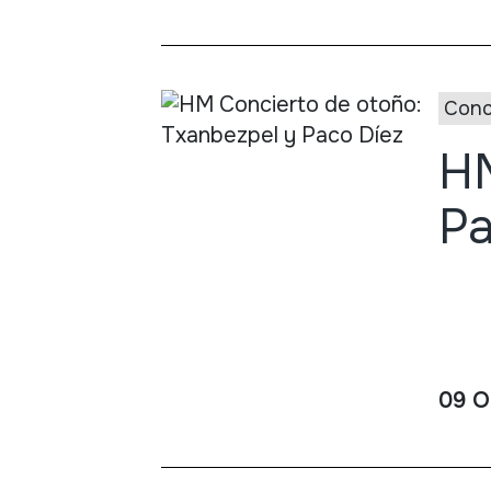
Conc
HM
Pa
09 O