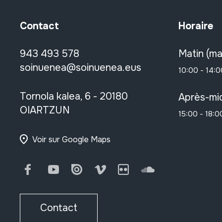
Contact
Horaire
943 493 578
Matin (ma
soinuenea@soinuenea.eus
10:00 - 14:0
Tornola kalea, 6 - 20180
Après-mid
OIARTZUN
15:00 - 18:0
Voir sur Google Maps
Facebook
Youtube
Issuu
Vimeo
Flickr
SoundCloud
Contact