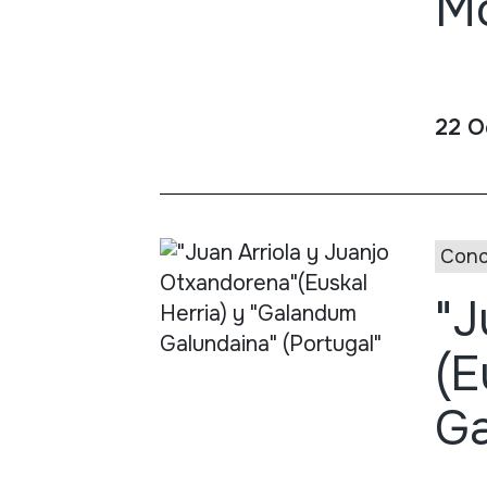
Mo
22 O
Conc
"J
(E
Ga