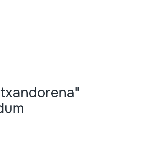
Otxandorena"
ndum