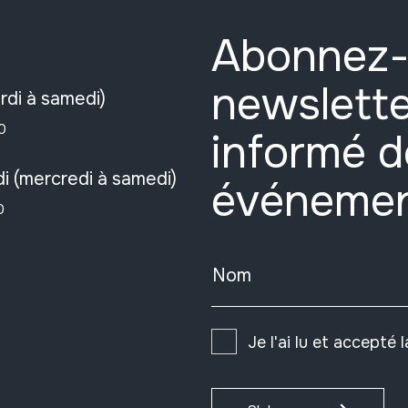
Abonnez-
newslette
rdi à samedi)
0
informé d
i (mercredi à samedi)
événeme
0
Nom
Je l'ai lu et accepté 