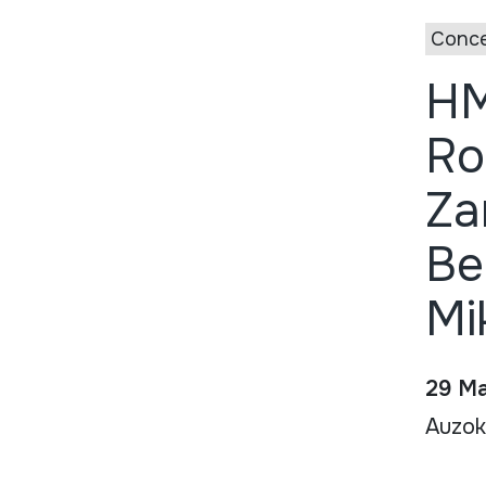
Conce
HM
Ro
Za
Be
Mi
29 Ma
Auzok