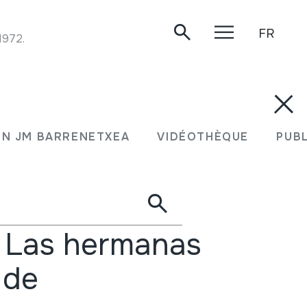
FR
1972.
rcher
Voir
rts
sur le calendrier
N JM BARRENETXEA
VIDÉOTHÈQUE
PUB
: Las hermanas
 de