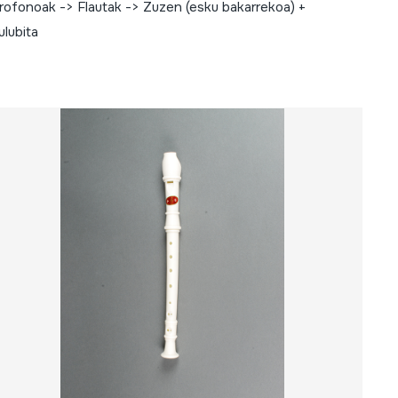
rofonoak -> Flautak -> Zuzen (esku bakarrekoa) +
ulubita