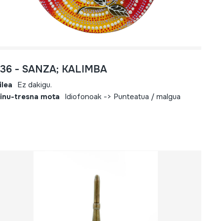
736 - SANZA; KALIMBA
ilea
Ez dakigu.
inu-tresna mota
Idiofonoak -> Punteatua / malgua