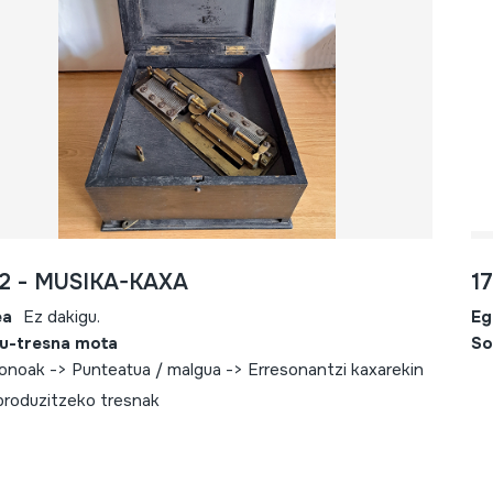
2 - MUSIKA-KAXA
1
ea
Ez dakigu.
Eg
u-tresna mota
So
fonoak -> Punteatua / malgua -> Erresonantzi kaxarekin
produzitzeko tresnak