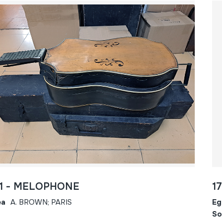
41 - MELOPHONE
1
ea
A. BROWN; PARIS
Eg
So