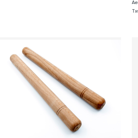
Ae
Tx