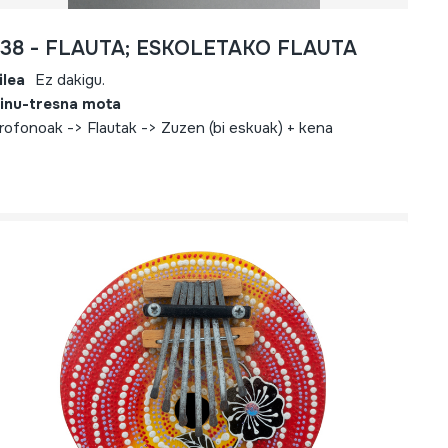
738 - FLAUTA; ESKOLETAKO FLAUTA
ilea
Ez dakigu.
inu-tresna mota
rofonoak -> Flautak -> Zuzen (bi eskuak) + kena