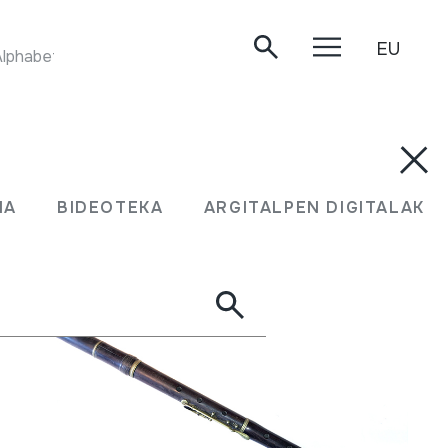
EU
DVOJNICE. NIU World Music Instrument Collection. Alphabetic World MapClassification Ensembles Home. www.engineering.usu.edu/ece/faculty/wheeler/NIU/Dvojnice.htm
UMA
BIDEOTEKA
ARGITALPEN DIGITALAK
MA
BIDEOTEKA
ARGITALPEN DIGITALAK