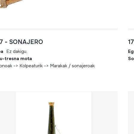
37 - SONAJERO
1
ea
Ez dakigu.
Eg
u-tresna mota
So
fonoak -> Kolpeaturik -> Marakak / sonajeroak