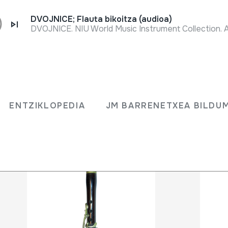
DVOJNICE; Flauta bikoitza (audioa)
ENTZIKLOPEDIA
JM BARRENETXEA BILD
ENTZIKLOPEDIA
JM BARRENETXEA BILDU