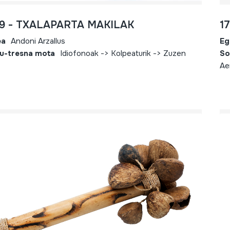
39 - TXALAPARTA MAKILAK
1
ea
Andoni Arzallus
Eg
u-tresna mota
Idiofonoak -> Kolpeaturik -> Zuzen
So
Ae