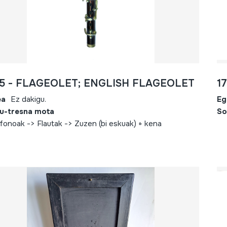
45 - FLAGEOLET; ENGLISH FLAGEOLET
1
ea
Ez dakigu.
Eg
u-tresna mota
So
fonoak -> Flautak -> Zuzen (bi eskuak) + kena