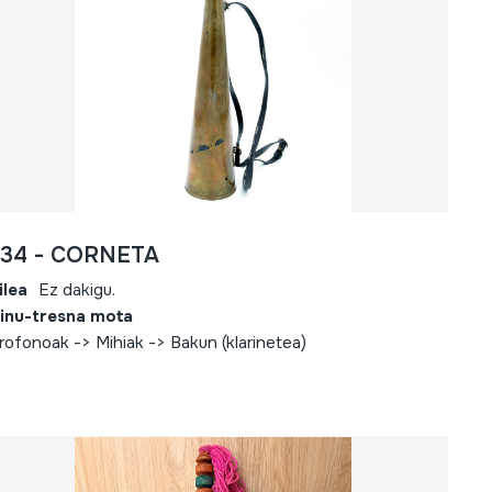
734 - CORNETA
ilea
Ez dakigu.
inu-tresna mota
rofonoak -> Mihiak -> Bakun (klarinetea)