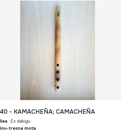
740 - KAMACHEÑA; CAMACHEÑA
ilea
Ez dakigu.
inu-tresna mota