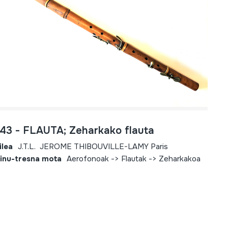
743 - FLAUTA; Zeharkako flauta
ilea
J.T.L. JEROME THIBOUVILLE-LAMY Paris
inu-tresna mota
Aerofonoak -> Flautak -> Zeharkakoa