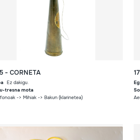
35 - CORNETA
1
ea
Ez dakigu.
Eg
u-tresna mota
So
fonoak -> Mihiak -> Bakun (klarinetea)
Ae