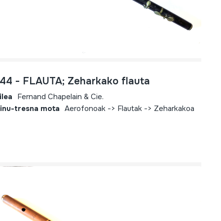
744 - FLAUTA; Zeharkako flauta
ilea
Fernand Chapelain & Cie.
inu-tresna mota
Aerofonoak -> Flautak -> Zeharkakoa