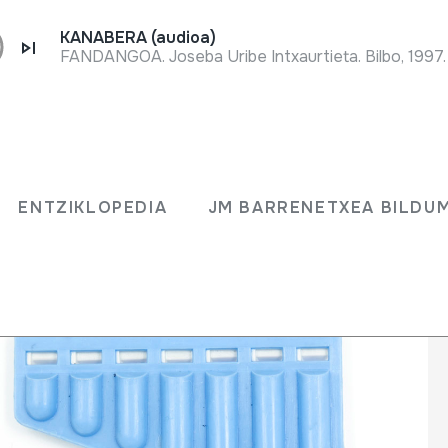
KANABERA (audioa)
FANDANGOA. Joseba Uribe Intxaurtieta. Bilbo, 1997.
ENTZIKLOPEDIA
JM BARRENETXEA BILD
ENTZIKLOPEDIA
JM BARRENETXEA BILDU