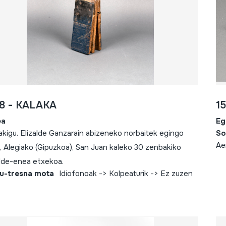
8 - KALAKA
1
ea
Eg
akigu. Elizalde Ganzarain abizeneko norbaitek egingo
So
Ae
, Alegiako (Gipuzkoa), San Juan kaleko 30 zenbakiko
alde-enea etxekoa.
u-tresna mota
Idiofonoak -> Kolpeaturik -> Ez zuzen