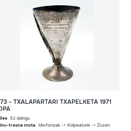
573 - TXALAPARTARI TXAPELKETA 1971
OPA
ilea
Ez dakigu.
inu-tresna mota
Idiofonoak -> Kolpeaturik -> Zuzen