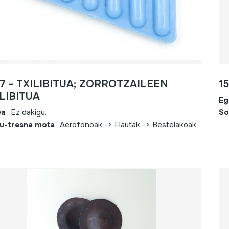
7 - TXILIBITUA; ZORROTZAILEEN
1
LIBITUA
Eg
ea
Ez dakigu.
So
u-tresna mota
Aerofonoak -> Flautak -> Bestelakoak