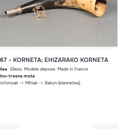
567 - KORNETA; EHIZARAKO KORNETA
ilea
Elless. Modele depose. Made in France
inu-tresna mota
rofonoak -> Mihiak -> Bakun (klarinetea)