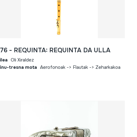
576 - REQUINTA: REQUINTA DA ULLA
ilea
Oli Xiraldez
inu-tresna mota
Aerofonoak -> Flautak -> Zeharkakoa