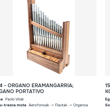
74 - ORGANO ERAMANGARRIA;
1
GANO PORTATIVO
K
ea
Paolo Vitali
Eg
u-tresna mota
Aerofonoak -> Flautak -> Organoa
So