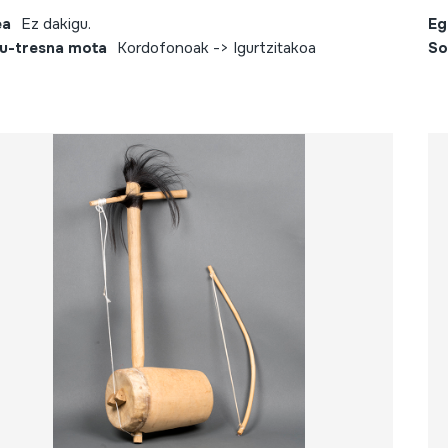
ea
Ez dakigu.
Eg
u-tresna mota
Kordofonoak -> Igurtzitakoa
So