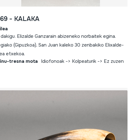
569 - KALAKA
ilea
 dakigu. Elizalde Ganzarain abizeneko norbaitek egina.
egiako (Gipuzkoa), San Juan kaleko 30 zenbakiko Elixalde-
ea etxekoa.
inu-tresna mota
Idiofonoak -> Kolpeaturik -> Ez zuzen