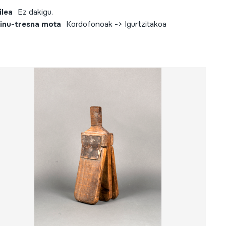
ilea
Ez dakigu.
inu-tresna mota
Kordofonoak -> Igurtzitakoa