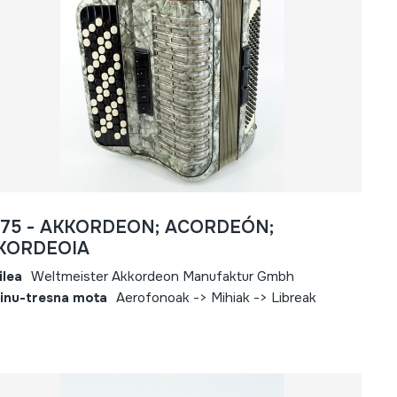
575 - AKKORDEON; ACORDEÓN;
KORDEOIA
ilea
Weltmeister Akkordeon Manufaktur Gmbh
inu-tresna mota
Aerofonoak -> Mihiak -> Libreak