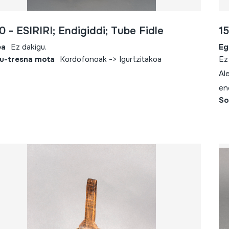
0 - ESIRIRI; Endigiddi; Tube Fidle
1
ea
Ez dakigu.
Eg
u-tresna mota
Kordofonoak -> Igurtzitakoa
Ez
Al
en
So