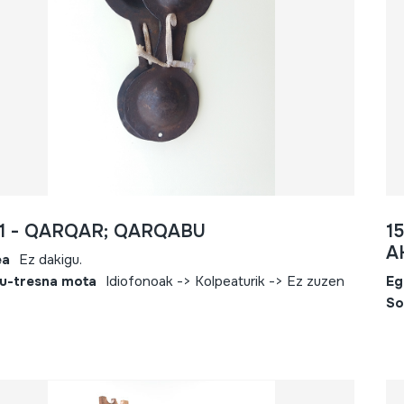
51 - QARQAR; QARQABU
1
A
ea
Ez dakigu.
u-tresna mota
Idiofonoak -> Kolpeaturik -> Ez zuzen
Eg
So