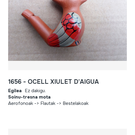
1656 - OCELL XIULET D'AIGUA
Egilea
Ez dakigu.
Soinu-tresna mota
Aerofonoak -> Flautak -> Bestelakoak