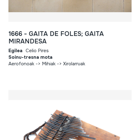
1666 - GAITA DE FOLES; GAITA
MIRANDESA
Egilea
Celio Pires
Soinu-tresna mota
Aerofonoak -> Mihiak -> Xirolarruak