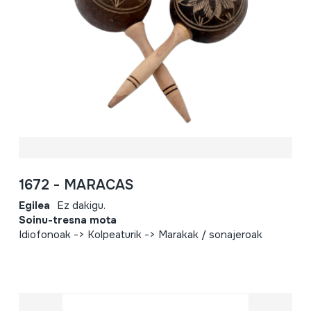
1672 - MARACAS
Egilea
Ez dakigu.
Soinu-tresna mota
Idiofonoak -> Kolpeaturik -> Marakak / sonajeroak