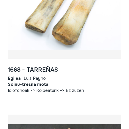
1668 - TARREÑAS
Egilea
Luis Payno
Soinu-tresna mota
Idiofonoak -> Kolpeaturik -> Ez zuzen