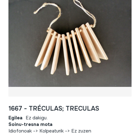
1667 - TRÉCULAS; TRECULAS
Egilea
Ez dakigu.
Soinu-tresna mota
Idiofonoak -> Kolpeaturik -> Ez zuzen