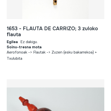
1653 - FLAUTA DE CARRIZO; 3 zuloko
flauta
Egilea
Ez dakigu.
Soinu-tresna mota
Aerofonoak -> Flautak -> Zuzen (esku bakarrekoa) +
Txulubita