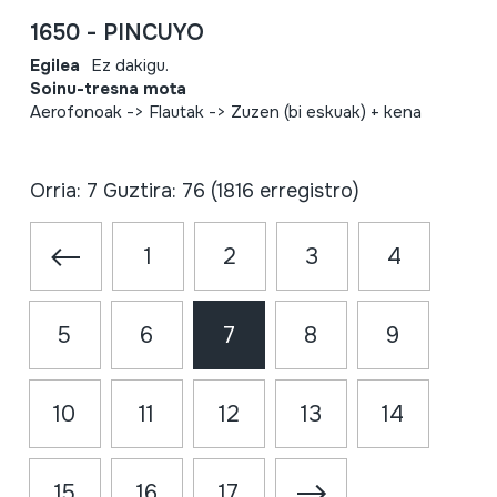
1650 - PINCUYO
Egilea
Ez dakigu.
Soinu-tresna mota
Aerofonoak -> Flautak -> Zuzen (bi eskuak) + kena
Orria: 7 Guztira: 76 (1816 erregistro)
1
2
3
4
5
6
7
8
9
10
11
12
13
14
15
16
17