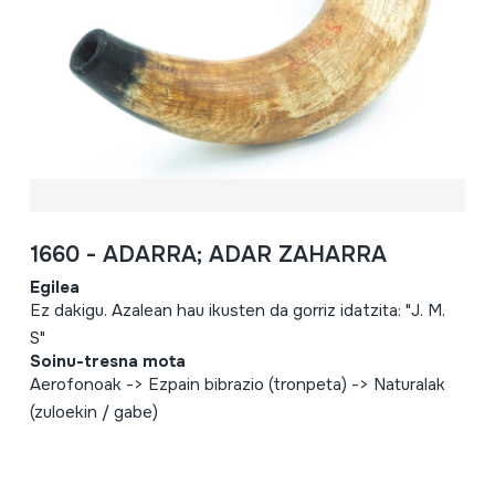
1660 - ADARRA; ADAR ZAHARRA
Egilea
Ez dakigu. Azalean hau ikusten da gorriz idatzita: "J. M.
S"
Soinu-tresna mota
Aerofonoak -> Ezpain bibrazio (tronpeta) -> Naturalak
(zuloekin / gabe)