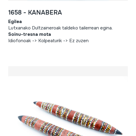
1658 - KANABERA
Egilea
Lutxanako Dultzaineroak taldeko tailerrean egina.
Soinu-tresna mota
Idiofonoak -> Kolpeaturik -> Ez zuzen