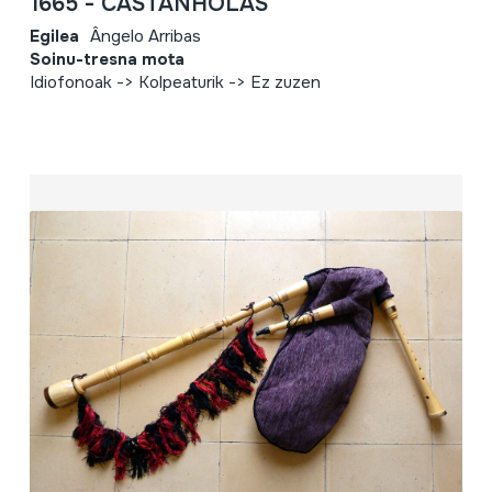
1665 - CASTANHOLAS
Egilea
Ângelo Arribas
Soinu-tresna mota
Idiofonoak -> Kolpeaturik -> Ez zuzen