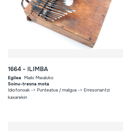
1664 - ILIMBA
Egilea
Maiki Mwaluko
Soinu-tresna mota
Idiofonoak -> Punteatua / malgua -> Erresonantzi
kaxarekin