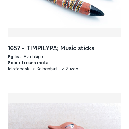
1657 - TIMPILYPA; Music sticks
Egilea
Ez dakigu.
Soinu-tresna mota
Idiofonoak -> Kolpeaturik -> Zuzen