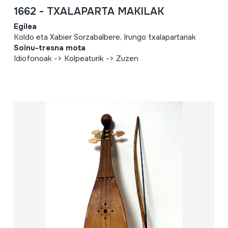
1662 - TXALAPARTA MAKILAK
Egilea
Koldo eta Xabier Sorzabalbere, Irungo txalapartariak
Soinu-tresna mota
Idiofonoak -> Kolpeaturik -> Zuzen