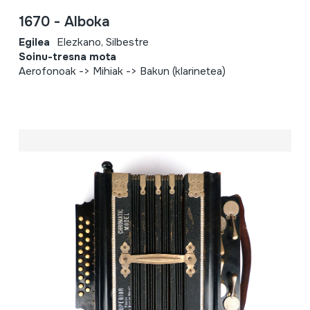
1670 - Alboka
Egilea
Elezkano, Silbestre
Soinu-tresna mota
Aerofonoak -> Mihiak -> Bakun (klarinetea)