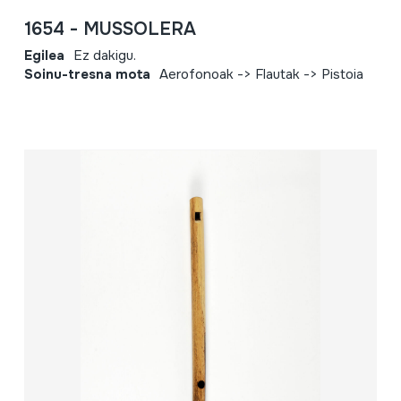
1654 - MUSSOLERA
Egilea
Ez dakigu.
Soinu-tresna mota
Aerofonoak -> Flautak -> Pistoia