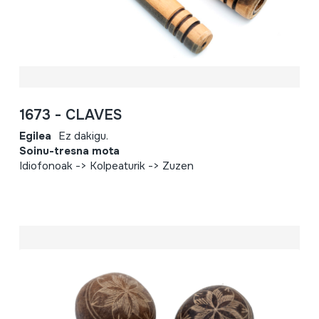
1673 - CLAVES
Egilea
Ez dakigu.
Soinu-tresna mota
Idiofonoak -> Kolpeaturik -> Zuzen