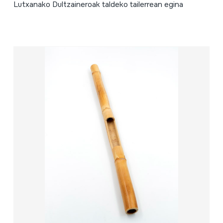
Lutxanako Dultzaineroak taldeko tailerrean egina