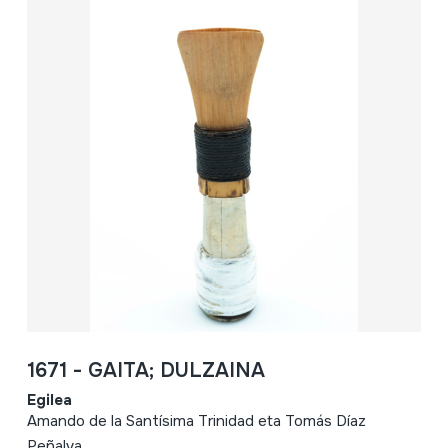
1671 - GAITA; DULZAINA
Egilea
Amando de la Santísima Trinidad eta Tomás Díaz
Peñalva