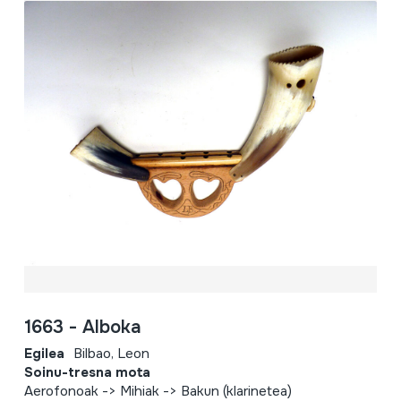
1663 - Alboka
Egilea
Bilbao, Leon
Soinu-tresna mota
Aerofonoak -> Mihiak -> Bakun (klarinetea)