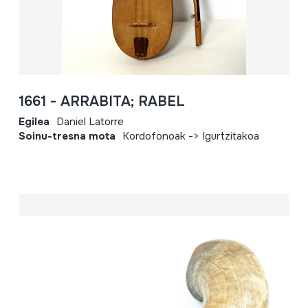
1661 - ARRABITA; RABEL
Egilea
Daniel Latorre
Soinu-tresna mota
Kordofonoak -> Igurtzitakoa