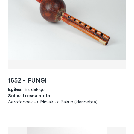
1652 - PUNGI
Egilea
Ez dakigu.
Soinu-tresna mota
Aerofonoak -> Mihiak -> Bakun (klarinetea)