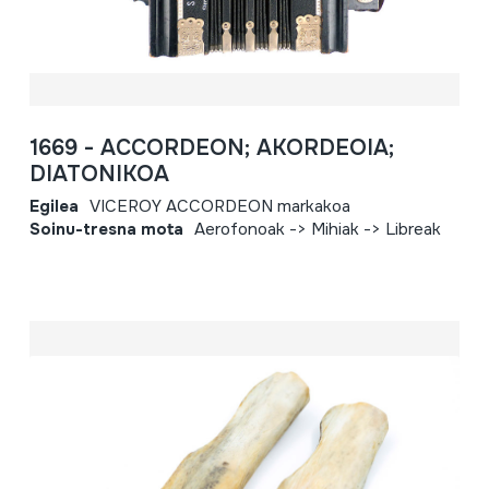
1669 - ACCORDEON; AKORDEOIA;
DIATONIKOA
Egilea
VICEROY ACCORDEON markakoa
Soinu-tresna mota
Aerofonoak -> Mihiak -> Libreak