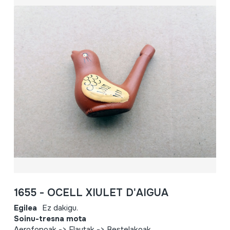
1655 - OCELL XIULET D'AIGUA
Egilea
Ez dakigu.
Soinu-tresna mota
Aerofonoak -> Flautak -> Bestelakoak