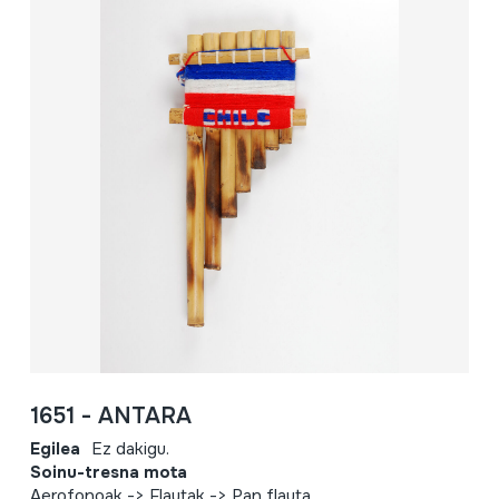
1651 - ANTARA
Egilea
Ez dakigu.
Soinu-tresna mota
Aerofonoak -> Flautak -> Pan flauta