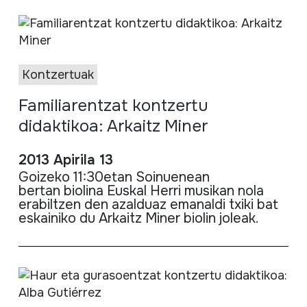
Kontzertuak
Familiarentzat kontzertu
didaktikoa: Arkaitz Miner
2013 Apirila 13
Goizeko
11:
3
0etan
Soinuenean
bertan
biolina
Euskal
Herri
musikan
nola
erabiltzen
den
azalduaz
emanaldi
txiki
bat
eskainiko
du
Arkaitz
Miner
biolin
joleak
.