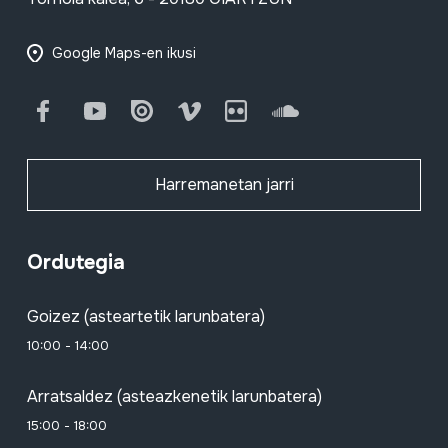
Google Maps-en ikusi
Facebook
Youtube
Issuu
Vimeo
Flickr
SoundCloud
Harremanetan jarri
Ordutegia
Goizez (asteartetik larunbatera)
10:00 - 14:00
Arratsaldez (asteazkenetik larunbatera)
15:00 - 18:00