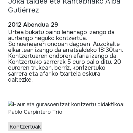
Joka taldea eta Kantabriako Alba
Gutiérrez
2012 Abendua 29
Urtea
bukatu
baino
lehenago
izango
da
aurtengo
neguko
kontzertua
.
Soinuenearen
ondoan
dagoen
Auzokalte
elkartean
izango
da
arratsaldeko
18:
30tan
.
Kontzertuaren
ondoren
afaria
izango
da
.
Kontzertuko sarrerak 5 euro balio ditu. 20
euroren trukean, berriz, kontzertuko
sarrera
eta
afariko txartela eskura
daitezke.
Kontzertuak