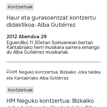
Kontzertuak
Haur eta gurasoentzat kontzertu
didaktikoa: Alba Gutiérrez
2012 Abendua 29
Eguerdiko
11:
3
0etan
Soinuenean
bertan
Kantabriako
herri
musikara
sarrera
emango
du Alba
Gutiérrez
musikariak
.
Kontzertuak
HM Neguko kontzertua: Bizkaiko