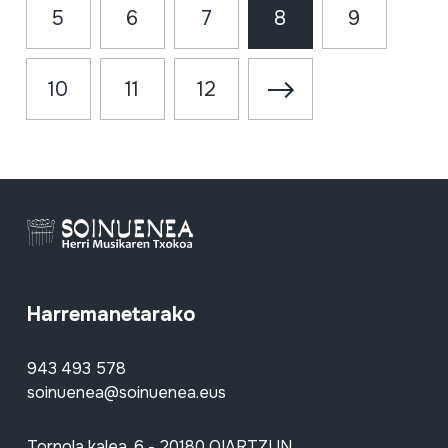
5
6
7
8
9
10
11
12
Harremanetarako
943 493 578
soinuenea@soinuenea.eus
Tornola kalea, 6 - 20180 OIARTZUN