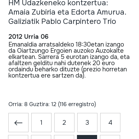
HM Udazkeneko kontzertua:
Amaia Zubiria eta Edorta Amurua.
Galiziatik Pablo Carpintero Trio
2012 Urria 06
Emanaldia
arratsaldeko
18:
30etan
izango
da
Oiartzungo
Ergoien
auzoko
Auzokalte
elkartean
.
Sarrera
5
eurotan
izango
da
,
eta
afaltzen
gelditu
nahi
dutenek
20 euro
ordaindu
beharko
dituzte
(
prezio
horretan
kontzertua
ere
sartzen
da
).
Orria: 8 Guztira: 12 (116 erregistro)
1
2
3
4