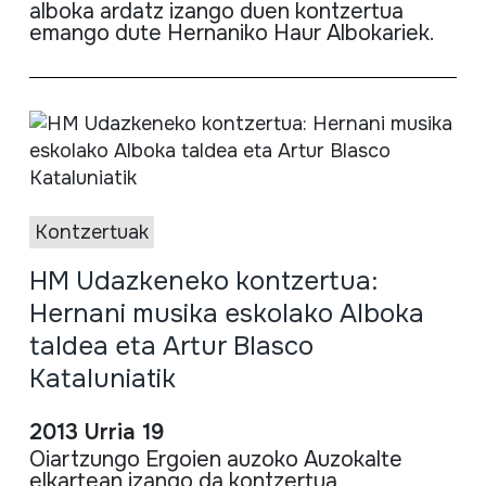
alboka
ardatz
izango
duen
kontzertua
emango
dute
Hernaniko
Haur
Albokariek
.
Kontzertuak
HM Udazkeneko kontzertua:
Hernani musika eskolako Alboka
taldea eta Artur Blasco
Kataluniatik
2013 Urria 19
Oiartzungo
Ergoien
auzoko
Auzokalte
elkarte
an
izango
da
kontzertua