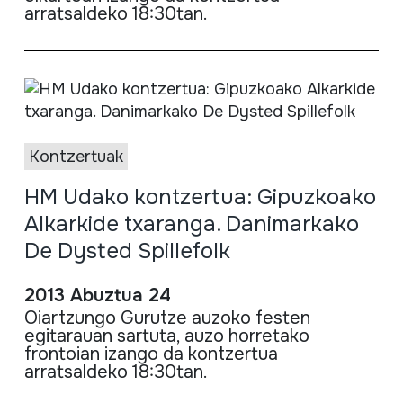
arratsaldeko
18:
30tan
.
Kontzertuak
HM Udako kontzertua: Gipuzkoako
Alkarkide txaranga. Danimarkako
De Dysted Spillefolk
2013 Abuztua 24
Oiartzungo
Gurutze
auzoko
festen
egitarauan
sartuta
,
auzo
horretako
frontoian
izango
da
kontzertua
arratsaldeko
18:
30tan
.