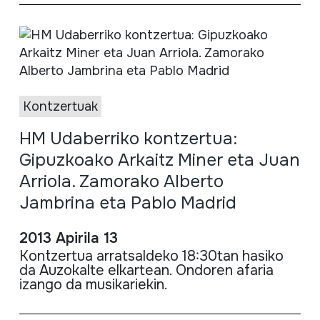
Kontzertuak
HM Udaberriko kontzertua:
Gipuzkoako Arkaitz Miner eta Juan
Arriola. Zamorako Alberto
Jambrina eta Pablo Madrid
2013 Apirila 13
Kontzertua
arratsaldeko
18:
30tan
hasiko
da
Auzokalte
elkartean
.
Ondoren
afaria
izango
da
musikariekin
.