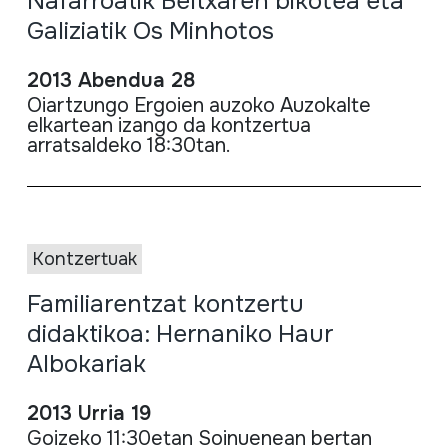
Nafarroatik Beltxaren bikotea eta
Galiziatik Os Minhotos
2013 Abendua 28
Oiartzungo
Ergoien
auzoko
Auzokalte
elkarte
an
izango
da
kontzertua
arratsaldeko
18:
30tan
.
Kontzertuak
Familiarentzat kontzertu
didaktikoa: Hernaniko Haur
Albokariak
2013 Urria 19
Goizeko
11:
3
0etan
Soinuenean
bertan