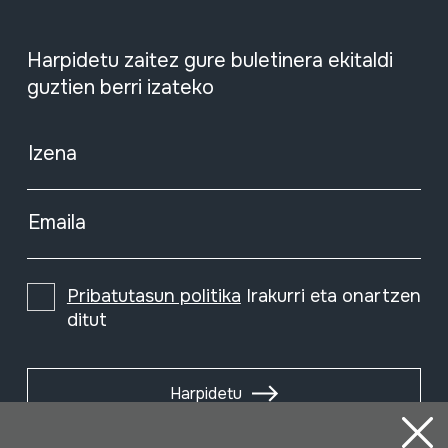
Harpidetu zaitez gure buletinera ekitaldi
guztien berri izateko
Izena
Emaila
Pribatutasun politika
Irakurri eta onartzen
ditut
Harpidetu