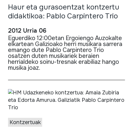
Haur eta gurasoentzat kontzertu
didaktikoa: Pablo Carpintero Trio
2012 Urria 06
Eguerdiko
12:
00etan
Ergoiengo
Auzokalte
elkartean
Galizioako
herri
musikara
sarrera
emango
dute
Pablo
Carpintero
Trio
osatzen
duten
musikariek
beraien
herrialdeko
soinu-tresnak
erabiliaz
hango
musika
joaz
.
Kontzertuak