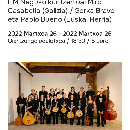
HM Neguko kontzertua: Miro
Casabella (Galizia) / Gorka Bravo
eta Pablo Bueno (Euskal Herria)
2022 Martxoa 26 - 2022 Martxoa 26
Oiartzungo udaletxea / 18:30 / 5 euro