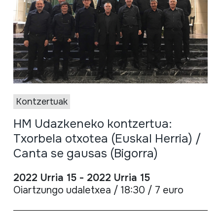
Kontzertuak
HM Udazkeneko kontzertua:
Txorbela otxotea (Euskal Herria) /
Canta se gausas (Bigorra)
2022 Urria 15 - 2022 Urria 15
Oiartzungo udaletxea / 18:30 / 7 euro