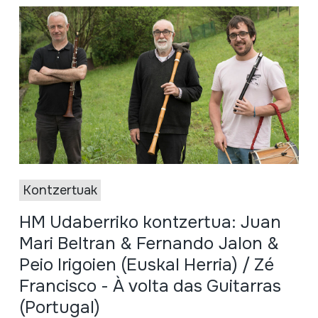
Kontzertuak
HM Udaberriko kontzertua: Juan
Mari Beltran & Fernando Jalon &
Peio Irigoien (Euskal Herria) / Zé
Francisco - À volta das Guitarras
(Portugal)