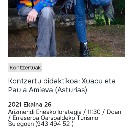
Kontzertuak
Kontzertu didaktikoa: Xuacu eta
Paula Amieva (Asturias)
2021 Ekaina 26
Arizmendi Eneako lorategia / 11:30 / Doan
/ Erreserba Oarsoaldeko Turismo
Bulegoan (943 494 521)