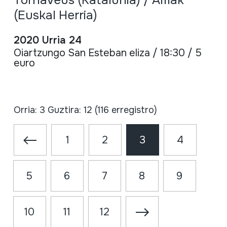
Tornaveus (Katalunia) / Amak
(Euskal Herria)
2020 Urria 24
Oiartzungo San Esteban eliza / 18:30 / 5
euro
Orria: 3 Guztira: 12 (116 erregistro)
1
2
3
4
5
6
7
8
9
10
11
12