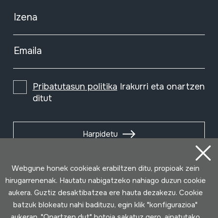
Izena
Emaila
Pribatutasun politika
Irakurri eta onartzen
ditut
Harpidetu
Webgune honek cookieak erabiltzen ditu, propioak zein
hirugarrenenak. Hautatu nabigatzeko nahiago duzun cookie
aukera. Guztiz desaktibatzea ere hauta dezakezu. Cookie
batzuk blokeatu nahi badituzu, egin klik "konfigurazioa"
aukeran. "Onartzen dut" botoia sakatuz gero, aipatutako