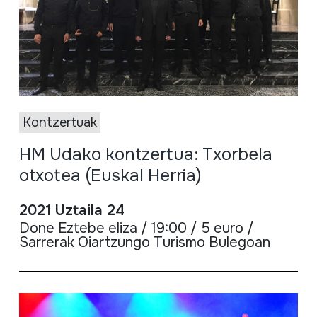
Kontzertuak
HM Udako kontzertua: Txorbela
otxotea (Euskal Herria)
2021 Uztaila 24
Done Eztebe eliza / 19:00 / 5 euro /
Sarrerak Oiartzungo Turismo Bulegoan