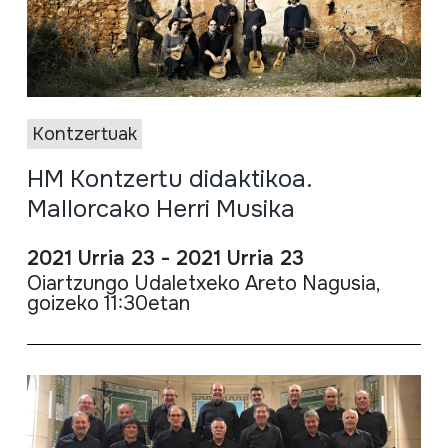
Kontzertuak
HM Kontzertu didaktikoa.
Mallorcako Herri Musika
2021 Urria 23 - 2021 Urria 23
Oiartzungo Udaletxeko Areto Nagusia,
goizeko 11:30etan