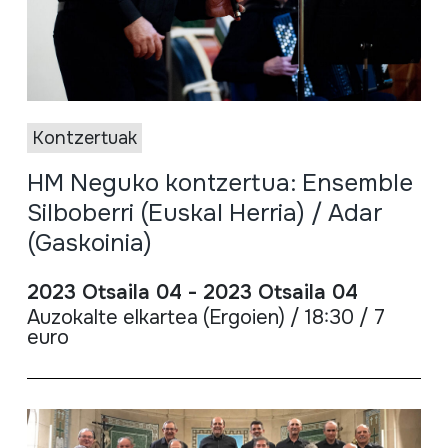
Kontzertuak
HM Neguko kontzertua: Ensemble
Silboberri (Euskal Herria) / Adar
(Gaskoinia)
2023 Otsaila 04 - 2023 Otsaila 04
Auzokalte elkartea (Ergoien) / 18:30 / 7
euro