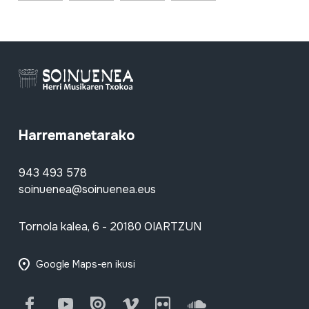
Harremanetarako
943 493 578
soinuenea@soinuenea.eus
Tornola kalea, 6 - 20180 OIARTZUN
Google Maps-en ikusi
Facebook
Youtube
Issuu
Vimeo
Flickr
SoundCloud