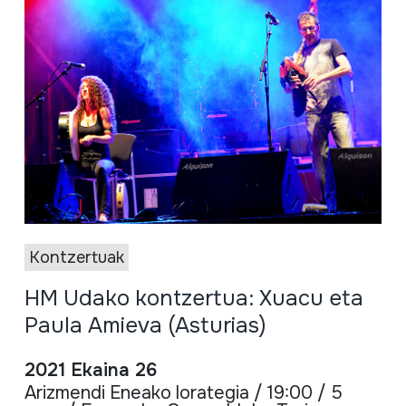
Kontzertuak
HM Udako kontzertua: Xuacu eta
Paula Amieva (Asturias)
2021 Ekaina 26
Arizmendi Eneako lorategia / 19:00 / 5