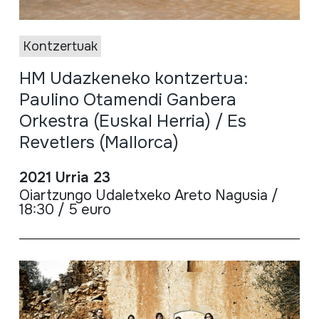
Kontzertuak
HM Udazkeneko kontzertua:
Paulino Otamendi Ganbera
Orkestra (Euskal Herria) / Es
Revetlers (Mallorca)
2021 Urria 23
Oiartzungo Udaletxeko Areto Nagusia /
18:30 / 5 euro