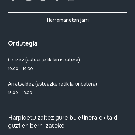
Harremanetan jarri
Ordutegia
Goizez (asteartetik larunbatera)
10:00 - 14:00
Arratsaldez (asteazkenetik larunbatera)
15:00 - 18:00
Harpidetu zaitez gure buletinera ekitaldi
guztien berri izateko