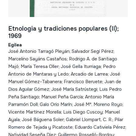
Etnologia y tradiciones populares (II);
1969
Egilea
José Antonio Tarragó Pleyán; Salvador Segí Pérez;
Marcelino Sayáns Castaños; Rodrigo A. de Santiago
Majó; María Teresa Oller; José Gella Iturriaga; Pedro
Antonio de Mantaras y Ledo; Arcadio de Larrea; José
Manuel Gómez-Tabanera; Francisco Beruete; Juan de
Dios Aguilar Gómez; José María Satrústegi; Luis Pedro
Peña Santiago; Manuel Peña García; Antonio María
Parramón Doll; Galo Orío Marín; José Mª. Moreno Royo;
Vicente Martínez Morella; Luis Diego Cuscoy; Manuel
Ayala; José Báguena Soler; Gabriel Llompart, C. R.; Pilar
Romero de Tejada y Picatoste; Eduardo Cativiela Pérez;
Natividad Seseña Díez; Guillermo Rosselló-Bordoy;