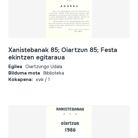
Xanistebanak 85; Oiartzun 85; Festa
ekintzen egitaraua
Egilea
Oiartzungo Udala
Bilduma mota
Biblioteka
Kokapena:
xviii / 1