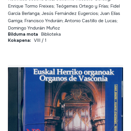
Enrique Tormo Freixes; Teógemes Ortego y Frías; Fidel
García Berlanga; Jesús Fernández Eugercios; Juan Elías
Garriga; Francisco Ynduráin; Antonio Castillo de Lucas;
Domingo Ynduráin Muñoz
Bilduma mota
Biblioteka
Kokapena:
VIII / 1