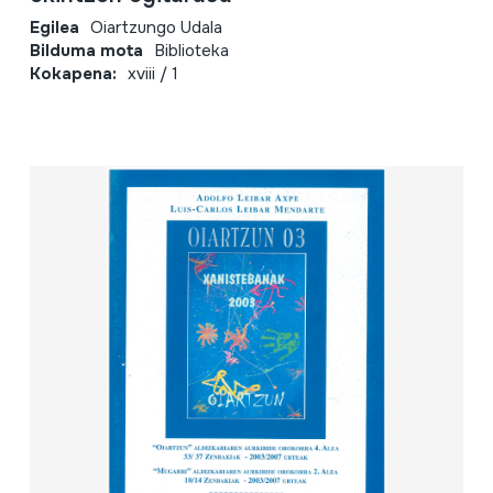
Egilea
Oiartzungo Udala
Bilduma mota
Biblioteka
Kokapena:
xviii / 1