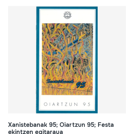
Xanistebanak 95; Oiartzun 95; Festa
ekintzen egitaraua