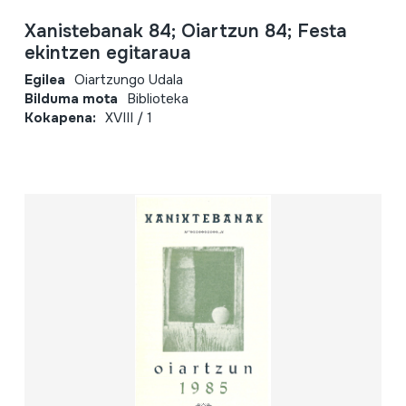
Xanistebanak 84; Oiartzun 84; Festa
ekintzen egitaraua
Egilea
Oiartzungo Udala
Bilduma mota
Biblioteka
Kokapena:
XVIII / 1