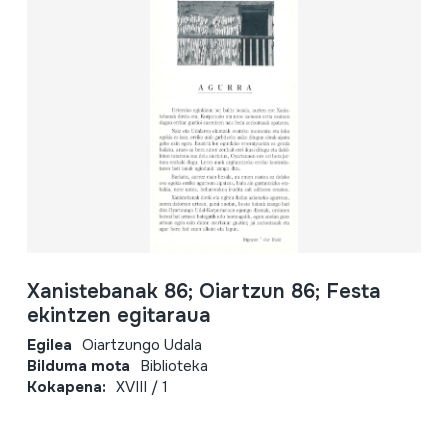
Xanistebanak 86; Oiartzun 86; Festa
ekintzen egitaraua
Egilea
Oiartzungo Udala
Bilduma mota
Biblioteka
Kokapena:
XVIII / 1