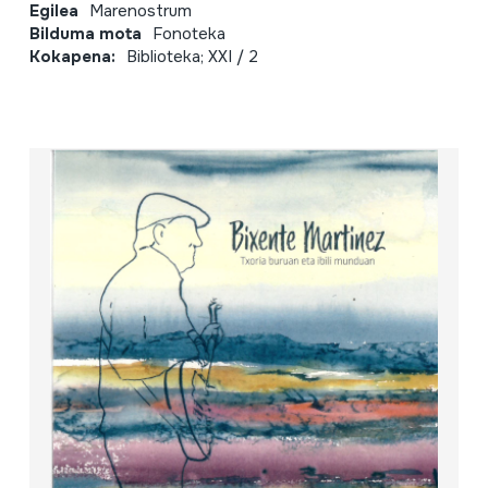
Egilea
Marenostrum
Bilduma mota
Fonoteka
Kokapena:
Biblioteka; XXI / 2