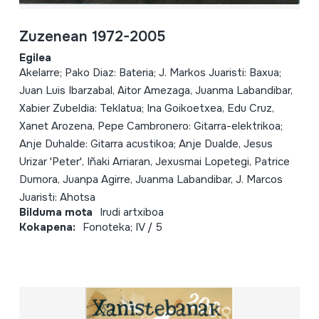
Zuzenean 1972-2005
Egilea
Akelarre; Pako Diaz: Bateria; J. Markos Juaristi: Baxua;
Juan Luis Ibarzabal, Aitor Amezaga, Juanma Labandibar,
Xabier Zubeldia: Teklatua; Ina Goikoetxea, Edu Cruz,
Xanet Arozena, Pepe Cambronero: Gitarra-elektrikoa;
Anje Duhalde: Gitarra acustikoa; Anje Dualde, Jesus
Urizar 'Peter', Iñaki Arriaran, Jexusmai Lopetegi, Patrice
Dumora, Juanpa Agirre, Juanma Labandibar, J. Marcos
Juaristi: Ahotsa
Bilduma mota
Irudi artxiboa
Kokapena:
Fonoteka; IV / 5