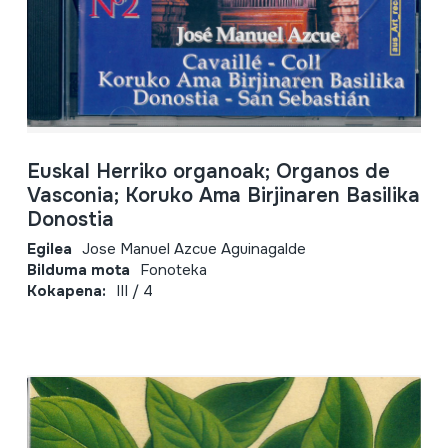
Euskal Herriko organoak; Organos de
Vasconia; Koruko Ama Birjinaren Basilika
Donostia
Egilea
Jose Manuel Azcue Aguinagalde
Bilduma mota
Fonoteka
Kokapena:
III / 4