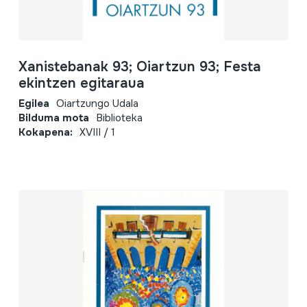
Xanistebanak 93; Oiartzun 93; Festa
ekintzen egitaraua
Egilea
Oiartzungo Udala
Bilduma mota
Biblioteka
Kokapena:
XVIII / 1