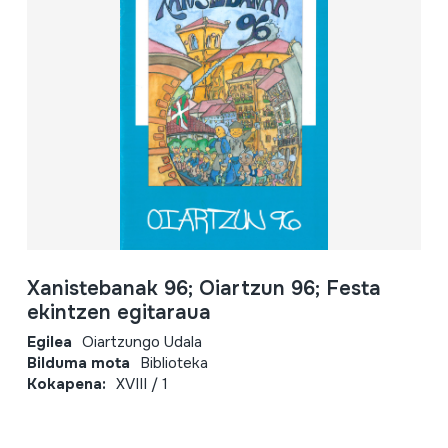
Xanistebanak 96; Oiartzun 96; Festa
ekintzen egitaraua
Egilea
Oiartzungo Udala
Bilduma mota
Biblioteka
Kokapena:
XVIII / 1