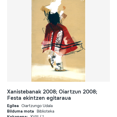
Xanistebanak 2008; Oiartzun 2008;
Festa ekintzen egitaraua
Egilea
Oiartzungo Udala
Bilduma mota
Biblioteka
Kokapena:
XVIII / 1