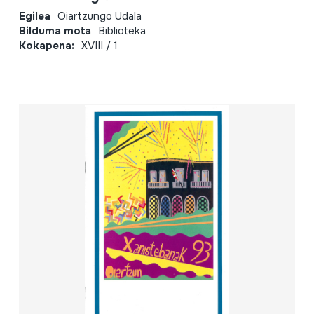
Egilea
Oiartzungo Udala
Bilduma mota
Biblioteka
Kokapena:
XVIII / 1