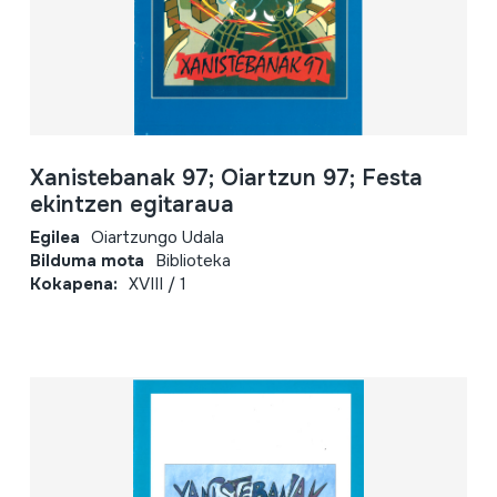
Xanistebanak 97; Oiartzun 97; Festa
ekintzen egitaraua
Egilea
Oiartzungo Udala
Bilduma mota
Biblioteka
Kokapena:
XVIII / 1