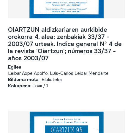
OIARTZUN aldizkariaren aurkibide
orokorra 4. alea; zenbakiak 33/37 -
2003/07 urteak. Indice general Nº 4 de
la revista 'Oiartzun'; números 33/37 -
años 2003/07
Egilea
Leibar Axpe Adolfo; Luis-Carlos Leibar Mendarte
Bilduma mota
Biblioteka
Kokapena:
xviii / 1