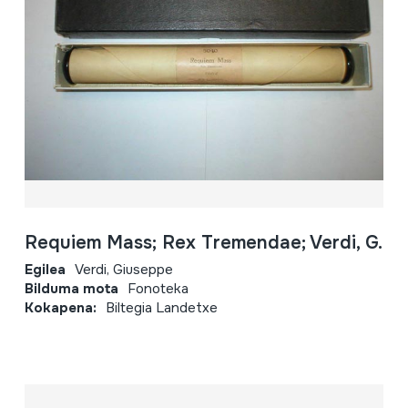
Requiem Mass; Rex Tremendae; Verdi, G.
Egilea
Verdi, Giuseppe
Bilduma mota
Fonoteka
Kokapena:
Biltegia Landetxe