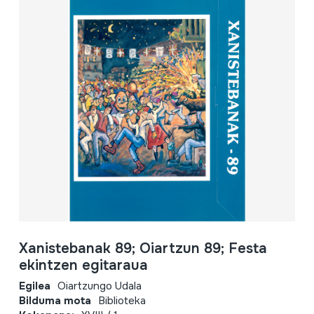
Xanistebanak 89; Oiartzun 89; Festa
ekintzen egitaraua
Egilea
Oiartzungo Udala
Bilduma mota
Biblioteka