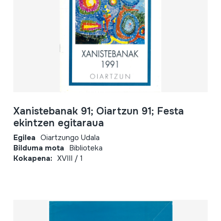
Xanistebanak 91; Oiartzun 91; Festa
ekintzen egitaraua
Egilea
Oiartzungo Udala
Bilduma mota
Biblioteka
Kokapena:
XVIII / 1