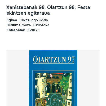
Xanistebanak 98; Oiartzun 98; Festa
ekintzen egitaraua
Egilea
Oiartzungo Udala
Bilduma mota
Biblioteka
Kokapena:
XVIII / 1