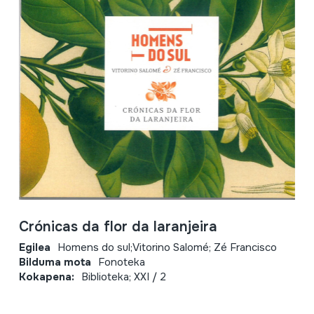
Crónicas da flor da laranjeira
Egilea
Homens do sul;Vitorino Salomé; Zé Francisco
Bilduma mota
Fonoteka
Kokapena:
Biblioteka; XXI / 2