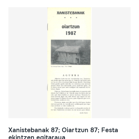
Xanistebanak 87; Oiartzun 87; Festa
ekintzen egitaraua