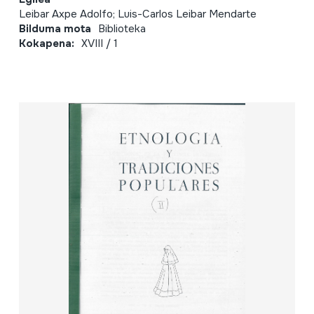
Leibar Axpe Adolfo; Luis-Carlos Leibar Mendarte
Bilduma mota
Biblioteka
Kokapena:
XVIII / 1