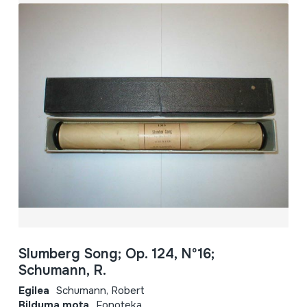
Slumberg Song; Op. 124, Nº16;
Schumann, R.
Egilea
Schumann, Robert
Bilduma mota
Fonoteka