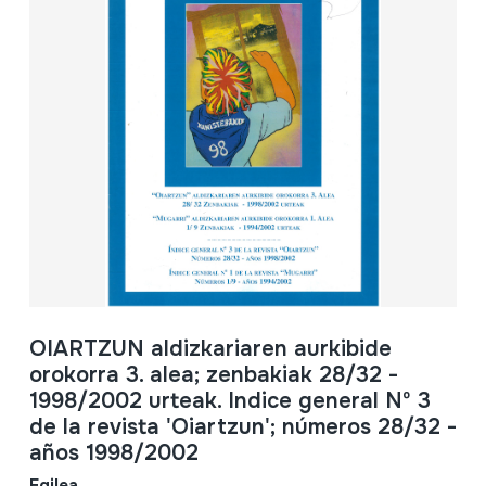
OIARTZUN aldizkariaren aurkibide
orokorra 3. alea; zenbakiak 28/32 -
1998/2002 urteak. Indice general Nº 3
de la revista 'Oiartzun'; números 28/32 -
años 1998/2002
Egilea