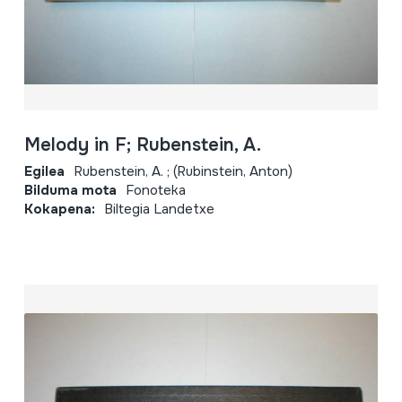
Melody in F; Rubenstein, A.
Egilea
Rubenstein, A. ; (Rubinstein, Anton)
Bilduma mota
Fonoteka
Kokapena:
Biltegia Landetxe