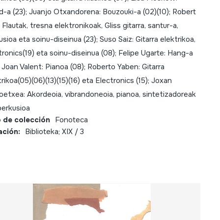
d-a (23); Juanjo Otxandorena: Bouzouki-a (02)(10); Robert
 Flautak, tresna elektronikoak, Gliss gitarra, santur-a,
sioa eta soinu-diseinua (23); Suso Saiz: Gitarra elektrikoa,
tronics(19) eta soinu-diseinua (08); Felipe Ugarte: Hang-a
; Joan Valent: Pianoa (08); Roberto Yaben: Gitarra
rikoa(05)(06)(13)(15)(16) eta Electronics (15); Joxan
oetxea: Akordeoia, vibrandoneoia, pianoa, sintetizadoreak
perkusioa
 de colección
Fonoteca
ación:
Biblioteka; XIX / 3