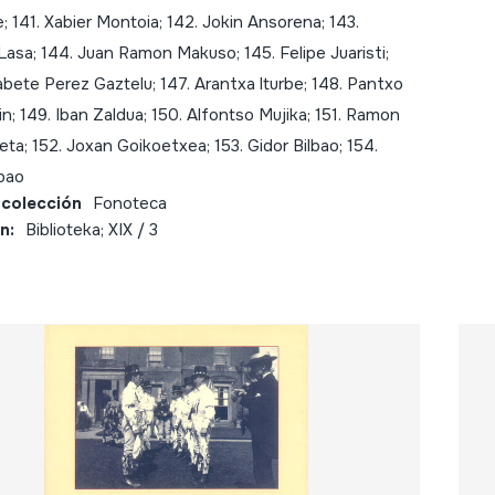
; 141. Xabier Montoia; 142. Jokin Ansorena; 143.
asa; 144. Juan Ramon Makuso; 145. Felipe Juaristi;
xabete Perez Gaztelu; 147. Arantxa lturbe; 148. Pantxo
n; 149. Iban Zaldua; 150. Alfontso Mujika; 151. Ramon
eta; 152. Joxan Goikoetxea; 153. Gidor Bilbao; 154.
lbao
 colección
Fonoteca
n:
Biblioteka; XIX / 3