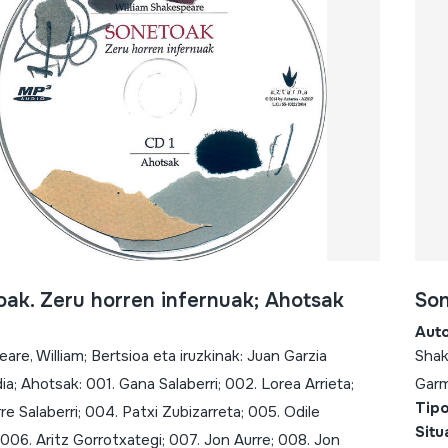
ak. Zeru horren infernuak; Ahotsak
Son
Aut
are, William; Bertsioa eta iruzkinak: Juan Garzia
Shak
a; Ahotsak: 001. Gana Salaberri; 002. Lorea Arrieta;
Gar
Tipo
re Salaberri; 004. Patxi Zubizarreta; 005. Odile
Situ
 006. Aritz Gorrotxategi; 007. Jon Aurre; 008. Jon