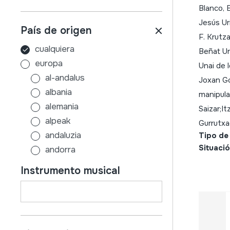
Blanco, 
Jesús Uri
País de origen
F. Krutz
cualquiera
Beñat Urb
europa
Unai de 
al-andalus
Joxan Go
albania
manipula
alemania
Saizar;It
alpeak
Gurrutx
andaluzia
Tipo de
Situació
andorra
aragoi
Instrumento musical
armenia
asturias
austria
azerbaijan