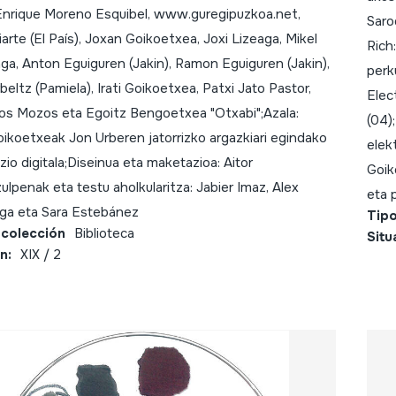
Enrique Moreno Esquibel, www.guregipuzkoa.net,
Saro
arte (El País), Joxan Goikoetxea, Joxi Lizeaga, Mikel
Rich:
aga, Anton Eguiguren (Jakin), Ramon Eguiguren (Jakin),
perku
eltz (Pamiela), Irati Goikoetxea, Patxi Jato Pastor,
Elec
los Mozos eta Egoitz Bengoetxea "Otxabi";Azala:
(04)
ikoetxeak Jon Urberen jatorrizko argazkiari egindako
elekt
zio digitala;Diseinua eta maketazioa: Aitor
Goik
zulpenak eta testu aholkularitza: Jabier Imaz, Alex
eta 
aga eta Sara Estebánez
Tipo
 colección
Biblioteca
Situ
n:
XIX / 2