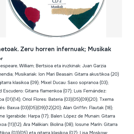
etoak. Zeru horren infernuak; Musikak
or
espeare, William; Bertsioa eta iruzkinak: Juan Garzia
endia; Musikariak: Ion Mari Beasain: Gitarra akustikoa (20)
gitarra klasikoa (09); Mixel Ducau: Saxo sopranoa (03);
d Escudero: Gitarra flamenkoa (07); Luis Fernández:
oa (01)(14); Oriol Flores: Bateria (03)(05)(09)(20); Txema
s: Baxua (03)(05)(09)(12)(20); Alan Griffin: Flautak (18);
ne Igerabide: Harpa (17); Balen López de Munain: Gitarra
koa (11)(12); Ara Malikian: Biolina (08); Iosune Marín: Gitarra
tikoa (03)(05) eta gitarra klasikoa (07); Lisa Moskow: