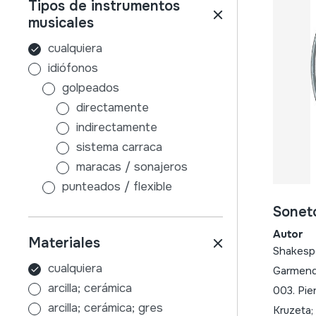
Tipos de instrumentos
badajoz
musicales
balearrak
balkanak
cualquiera
belgika
idiófonos
bielorrusia
golpeados
bosnia-herzegovina
directamente
brasilafrika
indirectamente
bulgaria
sistema carraca
burgos
maracas / sonajeros
cuenca
punteados / flexible
danimarka
sin caja de resonancia
Soneto
ekialdea
con caja de resonancia
Autor
Materiales
erdialdea
frotados / friccionados
Shakespe
errioxa
aire
cualquiera
Garmendi
errumania
membranófonos
arcilla; cerámica
003. Pier
errusia
golpeados
arcilla; cerámica; gres
Kruzeta;