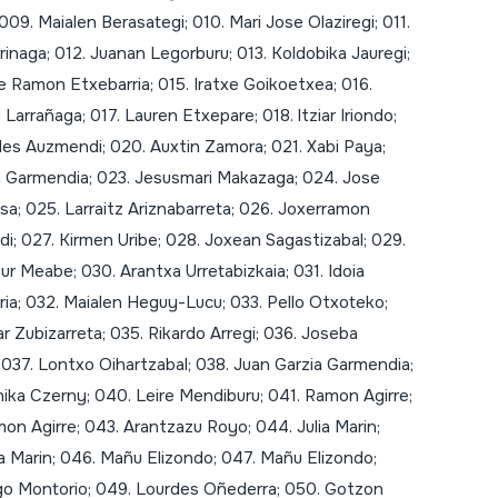
009. Maialen Berasategi; 010. Mari Jose Olaziregi; 011.
rrinaga; 012. Juanan Legorburu; 013. Koldobika Jauregi;
e Ramon Etxebarria; 015. Iratxe Goikoetxea; 016.
Larrañaga; 017. Lauren Etxepare; 018. ltziar Iriondo;
des Auzmendi; 020. Auxtin Zamora; 021. Xabi Paya;
a Garmendia; 023. Jesusmari Makazaga; 024. Jose
sa; 025. Larraitz Ariznabarreta; 026. Joxerramon
i; 027. Kirmen Uribe; 028. Joxean Sagastizabal; 029.
ur Meabe; 030. Arantxa Urretabizkaia; 031. Idoia
ia; 032. Maialen Heguy-Lucu; 033. Pello Otxoteko;
ar Zubizarreta; 035. Rikardo Arregi; 036. Joseba
 037. Lontxo Oihartzabal; 038. Juan Garzia Garmendia;
ika Czerny; 040. Leire Mendiburu; 041. Ramon Agirre;
on Agirre; 043. Arantzazu Royo; 044. Julia Marin;
ia Marin; 046. Mañu Elizondo; 047. Mañu Elizondo;
o Montorio; 049. Lourdes Oñederra; 050. Gotzon