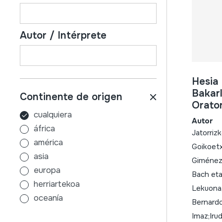
Autor / Intérprete
Hesia 
Bakarl
Continente de origen
Orato
cualquiera
Autor
áfrica
Jatorriz
américa
Goikoetx
asia
Giménez, 
europa
Bach eta
herriartekoa
Lekuona,
oceanía
Bernardo
Imaz;Iru