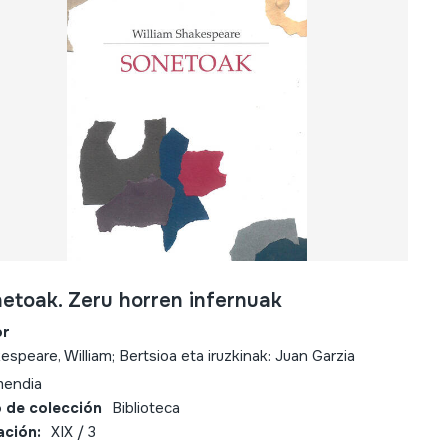
etoak. Zeru horren infernuak
or
espeare, William; Bertsioa eta iruzkinak: Juan Garzia
mendia
 de colección
Biblioteca
ación:
XIX / 3