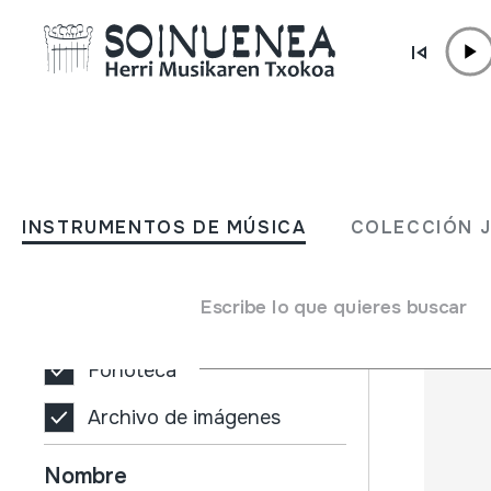
Ir directamente al contenido
INSTRUMENTOS DE MÚSICA
COLECCIÓN
INSTRUMENTOS DE MÚSICA
COLECCIÓN 
Filtros
Buscador
Tipo de colección
Escribe lo que quieres buscar
Biblioteca
Fonoteca
Archivo de imágenes
Nombre