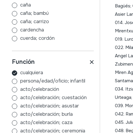
eskozia
tambores con palos
caña
Bagüés; 
eslovakia
sin palos
caña; bambú
Asier La
eslovenia
indirectamente
caña; carrizo
014. Jos
espainia
panderetas
cardencha
Mirentxu 
estonia
friccionados / frotados
cuerda; cordón
019. Lur
europa
barita
cuerda; cuerda
022. Mil
euskal herria
cuerda
cuerda; cuerda de tripa
Angel La
Función
extremadura
mano
cuerda; hilo de nailon
Zubimend
feroe irlak
mirliton
cuerda; lana
cualquiera
Miren Ag
finlandia
cordófonos
fruta; cáscara de nuez
persona/edad/oficio; infantil
Santamar
flandes
friccionados
fruta; coco
acto/celebración
034. Itzi
frantzia
golpeados
fruta; corteza de calabaza
acto/celebración; cuestación
Urteaga;
gales
pulsados (con dedos o púas)
fruta; hueso de albaricoque
acto/celebración; asustar
039. Mon
galizia
con teclado
fruta; semillas en grano
acto/celebración; burla
042. Ram
gaztela
mecánico / pianola / piano
fruta; vaina de algarrobo
acto/celebración; caza
045. Jul
gaztela eta leon
aerófonos
goma; cuerda de goma
acto/celebración; ceremonia
048. Beg