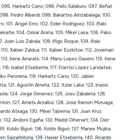
; 095. Harkaitz Cano; 096. Pello Salaburu; 097. Beñat
 098. Pedro Alberdi; 099. Bakartxo Arrizabalaga; 100.
o; 101. Angel Erro; 102. Eider Rodriguez; 103. Iñaki
ekarte; 104. Oskar Arana; 105. Mikel Lasa; 106. Pako
07. Juan Luis Zabala; 108. Iñigo Roque; 109. Iñaki
; 110. Xabier Zaldua; 111. Xabier Euzkitze; 112. Joxemari
; 113. Irene Arrarats; 114. Manu Lopez Gaseni; 115. Irene
 116. Isabel Etxeberria; 117. Frantxi Lopez Landatxe;
iku Perurena; 119. Harkaitz Cano; 120. Jabier
ta; 121. Agustin Arrieta; 122. Itziar Laka; 123. Inazio
aola; 124. Jorge Gimenez; 125. Josu Zabaleta; 126.
anton; 127. Amets Arzallus; 128. Jose Ramon Muruaga;
nardo Atxaga; 130. Mikel Taberna; 131. Juan Kruz
e; 132. Andoni Egaña; 133. Maddi Oihenart; 134. Oier
135. Koldo Biguri; 136. Koldo Biguri; 137. Manex Mujika;
n Saizarbitoria; 139. Hasier Etxeberria; 140. Ricardo