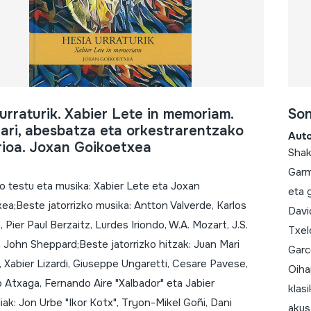
urraturik. Xabier Lete in memoriam.
Son
ari, abesbatza eta orkestrarentzako
Aut
rioa. Joxan Goikoetxea
Shak
Garm
ko testu eta musika: Xabier Lete eta Joxan
eta 
ea;Beste jatorrizko musika: Antton Valverde, Karlos
Davi
Pier Paul Berzaitz, Lurdes Iriondo, W.A. Mozart, J.S.
Txel
 John Sheppard;Beste jatorrizko hitzak: Juan Mari
Garcé
 Xabier Lizardi, Giuseppe Ungaretti, Cesare Pavese,
Oiha
 Atxaga, Fernando Aire "Xalbador" eta Jabier
klasi
diak: Jon Urbe "Ikor Kotx", Tryon-Mikel Goñi, Dani
akus