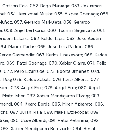
1. Gotzon Egia; 052. Bego Muruaga; 053. Jexuxmari
al; 054. Jexuxmari Mujika; 055. Aizpea Goenaga; 056.
uñoz; 057. Gerardo Markuleta; 058. Gerardo
a; 059. Anjel Lertxundi; 060. Txomin Sagarzazu; 061.
ndoni Lakarra; 062. Koldo Tapia; 063. Joxe Austin
 064. Manex Fuchs; 065. Jose Luis Padrón; 066.
Garzia Garmendia; 067. Karlos Linazasoro; 068. Karlos
ro; 069. Patxi Goenaga; 070. Xabier Olarra; 071. Pello
e; 072. Pello Lizarralde; 073. Edorta Jimenez; 074.
 Rey; 075. Karlos Zabala; 076. Itziar Alkorta; 077.
arro; 078. Angel Erro; 079. Angel Erro; 080. Angel
. Maite Iribar; 082. Xabier Mendiguren Elizegi; 083.
mendi; 084. Itxaro Borda; 085. Miren Azkarate; 086.
chs; 087. Julian Maia; 088. Maika Etxekopar; 089.
rkia; 090. Uxue Alberdi; 091. Patxi Petrirena; 092.
; 093. Xabier Mendiguren Bereziartu; 094. Beñat