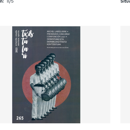
n:
II/5
Situ