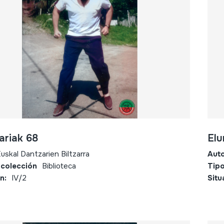
ariak 68
Elu
uskal Dantzarien Biltzarra
Aut
 colección
Biblioteca
Tipo
n:
IV/2
Situ