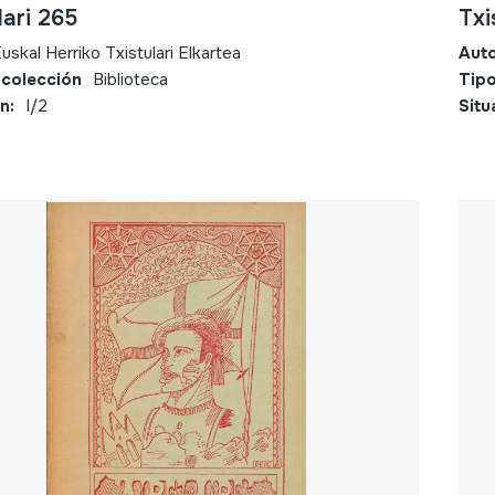
lari 265
Txi
uskal Herriko Txistulari Elkartea
Aut
 colección
Biblioteca
Tipo
n:
I/2
Situ