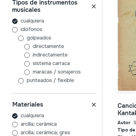
Tipos de instrumentos
badajoz
musicales
balearrak
balkanak
cualquiera
belgika
idiófonos
bielorrusia
golpeados
bosnia-herzegovina
directamente
brasilafrika
indirectamente
bulgaria
sistema carraca
burgos
maracas / sonajeros
cuenca
punteados / flexible
danimarka
sin caja de resonancia
ekialdea
con caja de resonancia
Materiales
Canci
erdialdea
frotados / friccionados
Kanta
errioxa
aire
cualquiera
errumania
membranófonos
Autor
S
arcilla; cerámica
Tipo de
errusia
golpeados
arcilla; cerámica; gres