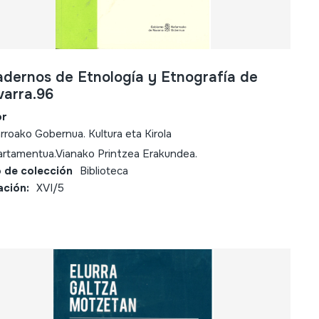
dernos de Etnología y Etnografía de
arra.96
or
rroako Gobernua. Kultura eta Kirola
rtamentua.Vianako Printzea Erakundea.
 de colección
Biblioteca
ación:
XVI/5