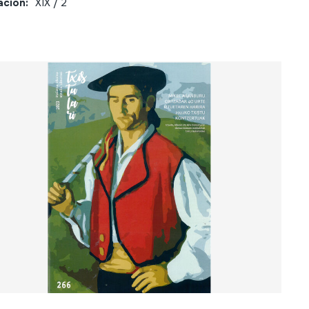
ación:
XIX / 2