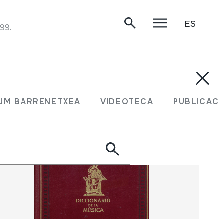
ES
999.
N JM BARRENETXEA
VIDEOTECA
PUBLIC
JM BARRENETXEA
VIDEOTECA
PUBLICAC