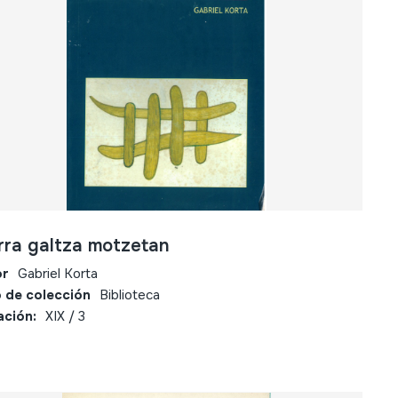
rra galtza motzetan
or
Gabriel Korta
 de colección
Biblioteca
ación:
XIX / 3