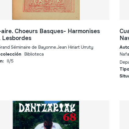
 -aire. Choeurs Basques- Harmonises
Cua
. Lesbordes
Nav
rand Séminaire de Bayonne.Jean Hiriart Urruty
Aut
 colección
Biblioteca
Nafa
n:
II/5
Depa
Tipo
Situ