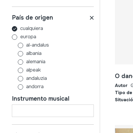
País de origen
cualquiera
europa
al-andalus
albania
alemania
alpeak
O dan
andaluzia
Autor
G
andorra
Tipo de
aragoi
Instrumento musical
Situació
armenia
asturias
austria
azerbaijan