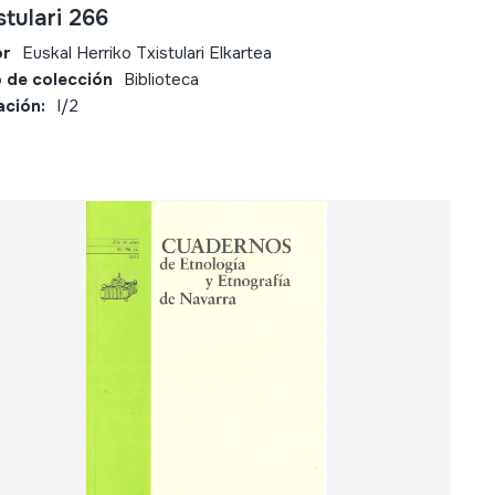
stulari 266
or
Euskal Herriko Txistulari Elkartea
 de colección
Biblioteca
ación:
I/2