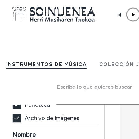
Ir directamente al contenido
INSTRUMENTOS DE MÚSICA
COLECCIÓN
INSTRUMENTOS DE MÚSICA
COLECCIÓN 
Filtros
Buscador
Tipo de colección
Escribe lo que quieres buscar
Biblioteca
Fonoteca
Archivo de imágenes
Nombre