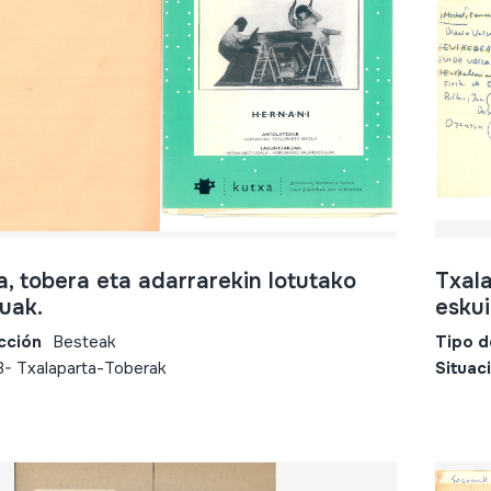
a, tobera eta adarrarekin lotutako
Txala
uak.
eskui
cción
Besteak
Tipo d
3- Txalaparta-Toberak
Situac