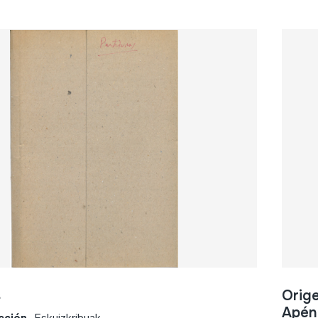
s
Orige
Apénd