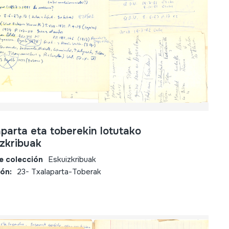
parta eta toberekin lotutako
zkribuak
e colección
Eskuizkribuak
ión:
23- Txalaparta-Toberak