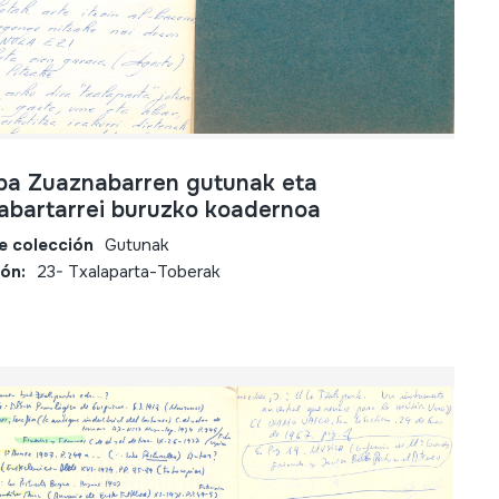
ba Zuaznabarren gutunak eta
abartarrei buruzko koadernoa
e colección
Gutunak
ión:
23- Txalaparta-Toberak