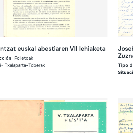
ntzat euskal abestiaren VII lehiaketa
Jose
Zuzn
cción
Foiletoak
3- Txalaparta-Toberak
Tipo d
Situac