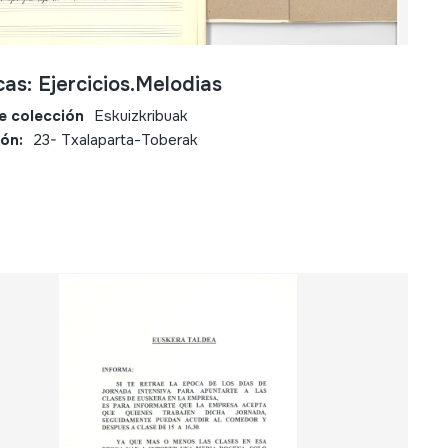
as: Ejercicios.Melodias
e colección
Eskuizkribuak
ión:
23- Txalaparta-Toberak