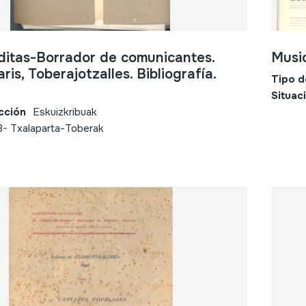
ditas-Borrador de comunicantes.
Music
ris, Toberajotzalles. Bibliografía.
Tipo d
Situac
cción
Eskuizkribuak
3- Txalaparta-Toberak