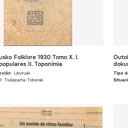
usko Folklore 1930 Tomo X. I.
Outo
populares II. Toponimia
doku
cción
Liburuak
Tipo d
3- Txalaparta-Toberak
Situac