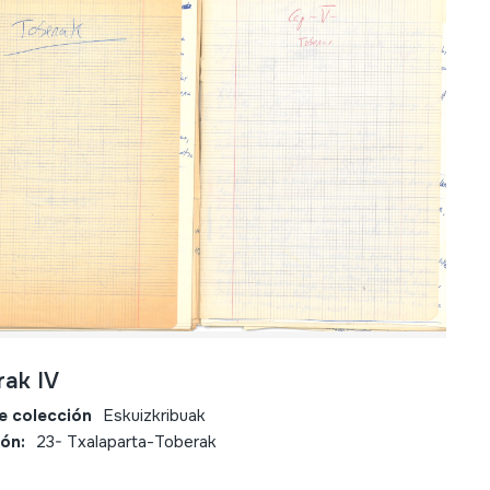
rak IV
e colección
Eskuizkribuak
ión:
23- Txalaparta-Toberak