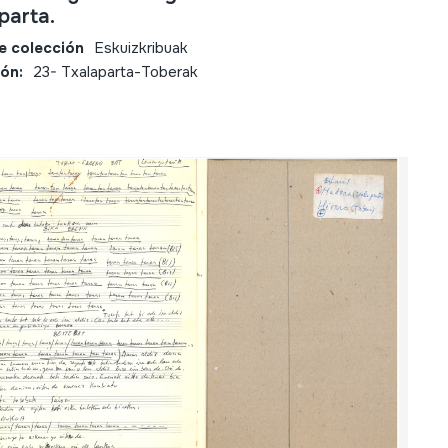
parta.
e colección
Eskuizkribuak
ión:
23- Txalaparta-Toberak