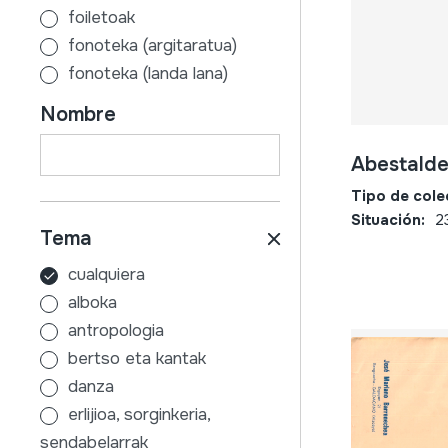
foiletoak
fonoteka (argitaratua)
fonoteka (landa lana)
gutunak
Nombre
ikus-entzunezkoak
liburuak
Abestalde
mapak
Tipo de cole
partiturak
Situación:
2
Tema
prentsa-zatiak
cualquiera
alboka
antropologia
bertso eta kantak
danza
erlijioa, sorginkeria,
sendabelarrak