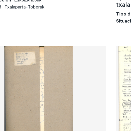
cción
Eskuizkribuak
txala
3- Txalaparta-Toberak
Tipo d
Situac