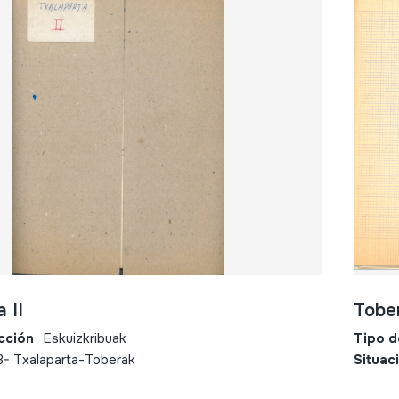
 II
Tobe
cción
Eskuizkribuak
Tipo d
3- Txalaparta-Toberak
Situac