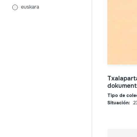
euskara
galdakao
mujer
música
música escrita
niño
otros
txistua
Txalapart
dokument
Tipo de cole
Situación:
2