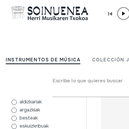
Ir directamente al contenido
INSTRUMENTOS DE MÚSICA
COLECCIÓN
INSTRUMENTOS DE MÚSICA
COLECCIÓN 
Filtros
Buscador
Escribe lo que quieres buscar
Tipo de colección
cualquiera
aldizkariak
argazkiak
besteak
eskuizkribuak